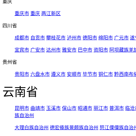
重庆
重庆市
重庆
两江新区
四川省
成都市
自贡市
攀枝花市
泸州市
德阳市
绵阳市
广元市
遂
宜宾市
广安市
达州市
雅安市
巴中市
资阳市
阿坝藏族羌
贵州省
贵阳市
六盘水市
遵义市
安顺市
毕节市
铜仁市
黔西南布
云南省
昆明市
曲靖市
玉溪市
保山市
昭通市
丽江市
普洱市
临沧
族自治州
大理白族自治州
德宏傣族景颇族自治州
怒江傈僳族自治