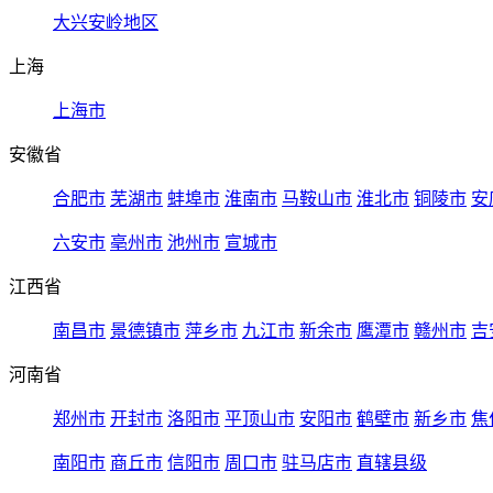
大兴安岭地区
上海
上海市
安徽省
合肥市
芜湖市
蚌埠市
淮南市
马鞍山市
淮北市
铜陵市
安
六安市
亳州市
池州市
宣城市
江西省
南昌市
景德镇市
萍乡市
九江市
新余市
鹰潭市
赣州市
吉
河南省
郑州市
开封市
洛阳市
平顶山市
安阳市
鹤壁市
新乡市
焦
南阳市
商丘市
信阳市
周口市
驻马店市
直辖县级