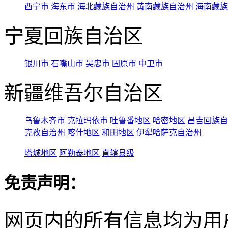
西宁市
海东市
海北藏族自治州
黄南藏族自治州
海南藏族
宁夏回族自治区
银川市
石嘴山市
吴忠市
固原市
中卫市
新疆维吾尔自治区
乌鲁木齐市
克拉玛依市
吐鲁番地区
哈密地区
昌吉回族自
克孜自治州
喀什地区
和田地区
伊犁哈萨克自治州
塔城地区
阿勒泰地区
直辖县级
免责声明：
网页内的所有信息均为用