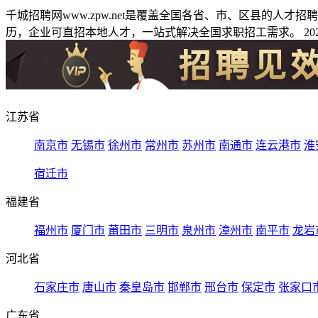
千城招聘网www.zpw.net是覆盖全国各省、市、区县的人
历，企业可直招本地人才，一站式解决全国求职招工需求。 2026
江苏省
南京市
无锡市
徐州市
常州市
苏州市
南通市
连云港市
淮
宿迁市
福建省
福州市
厦门市
莆田市
三明市
泉州市
漳州市
南平市
龙岩
河北省
石家庄市
唐山市
秦皇岛市
邯郸市
邢台市
保定市
张家口
广东省