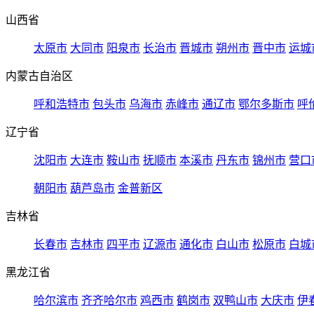
山西省
太原市
大同市
阳泉市
长治市
晋城市
朔州市
晋中市
运城
内蒙古自治区
呼和浩特市
包头市
乌海市
赤峰市
通辽市
鄂尔多斯市
呼
辽宁省
沈阳市
大连市
鞍山市
抚顺市
本溪市
丹东市
锦州市
营口
朝阳市
葫芦岛市
金普新区
吉林省
长春市
吉林市
四平市
辽源市
通化市
白山市
松原市
白城
黑龙江省
哈尔滨市
齐齐哈尔市
鸡西市
鹤岗市
双鸭山市
大庆市
伊