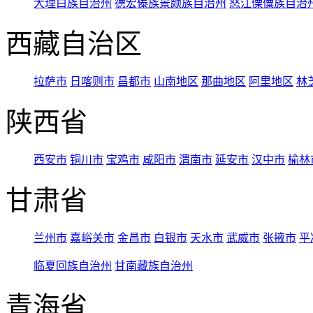
大理白族自治州
德宏傣族景颇族自治州
怒江傈僳族自治
西藏自治区
拉萨市
日喀则市
昌都市
山南地区
那曲地区
阿里地区
林
陕西省
西安市
铜川市
宝鸡市
咸阳市
渭南市
延安市
汉中市
榆林
甘肃省
兰州市
嘉峪关市
金昌市
白银市
天水市
武威市
张掖市
平
临夏回族自治州
甘南藏族自治州
青海省