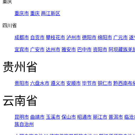
重庆
重庆市
重庆
两江新区
四川省
成都市
自贡市
攀枝花市
泸州市
德阳市
绵阳市
广元市
遂
宜宾市
广安市
达州市
雅安市
巴中市
资阳市
阿坝藏族羌
贵州省
贵阳市
六盘水市
遵义市
安顺市
毕节市
铜仁市
黔西南布
云南省
昆明市
曲靖市
玉溪市
保山市
昭通市
丽江市
普洱市
临沧
族自治州