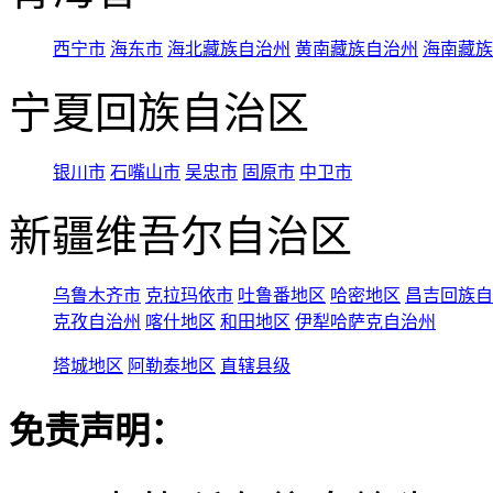
西宁市
海东市
海北藏族自治州
黄南藏族自治州
海南藏族
宁夏回族自治区
银川市
石嘴山市
吴忠市
固原市
中卫市
新疆维吾尔自治区
乌鲁木齐市
克拉玛依市
吐鲁番地区
哈密地区
昌吉回族自
克孜自治州
喀什地区
和田地区
伊犁哈萨克自治州
塔城地区
阿勒泰地区
直辖县级
免责声明：