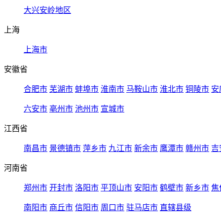
大兴安岭地区
上海
上海市
安徽省
合肥市
芜湖市
蚌埠市
淮南市
马鞍山市
淮北市
铜陵市
安
六安市
亳州市
池州市
宣城市
江西省
南昌市
景德镇市
萍乡市
九江市
新余市
鹰潭市
赣州市
吉
河南省
郑州市
开封市
洛阳市
平顶山市
安阳市
鹤壁市
新乡市
焦
南阳市
商丘市
信阳市
周口市
驻马店市
直辖县级