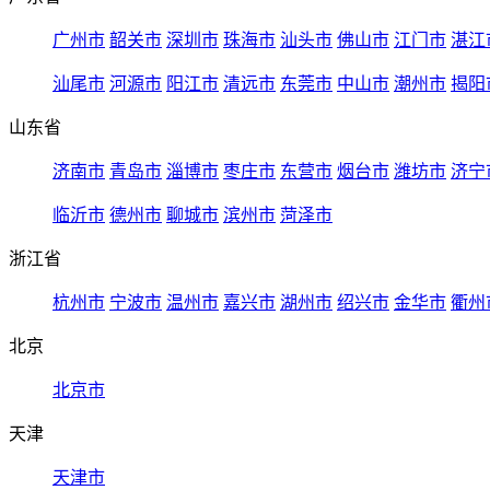
广州市
韶关市
深圳市
珠海市
汕头市
佛山市
江门市
湛江
汕尾市
河源市
阳江市
清远市
东莞市
中山市
潮州市
揭阳
山东省
济南市
青岛市
淄博市
枣庄市
东营市
烟台市
潍坊市
济宁
临沂市
德州市
聊城市
滨州市
菏泽市
浙江省
杭州市
宁波市
温州市
嘉兴市
湖州市
绍兴市
金华市
衢州
北京
北京市
天津
天津市