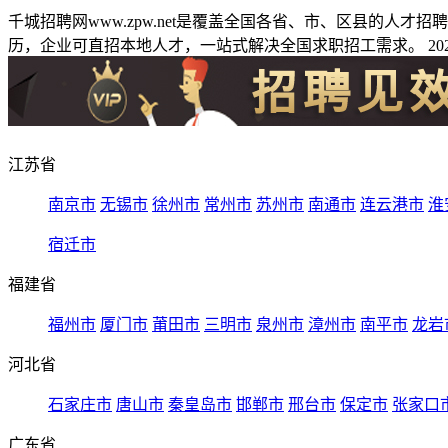
千城招聘网www.zpw.net是覆盖全国各省、市、区县的人
历，企业可直招本地人才，一站式解决全国求职招工需求。 2026
江苏省
南京市
无锡市
徐州市
常州市
苏州市
南通市
连云港市
淮
宿迁市
福建省
福州市
厦门市
莆田市
三明市
泉州市
漳州市
南平市
龙岩
河北省
石家庄市
唐山市
秦皇岛市
邯郸市
邢台市
保定市
张家口
广东省