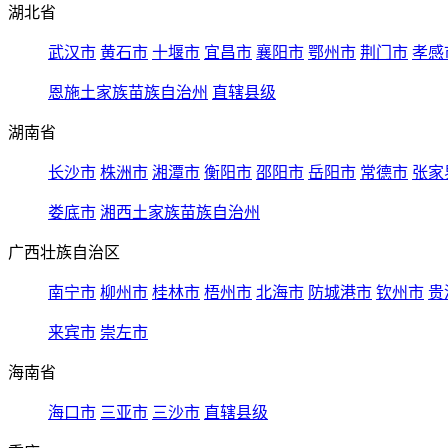
湖北省
武汉市
黄石市
十堰市
宜昌市
襄阳市
鄂州市
荆门市
孝感
恩施土家族苗族自治州
直辖县级
湖南省
长沙市
株洲市
湘潭市
衡阳市
邵阳市
岳阳市
常德市
张家
娄底市
湘西土家族苗族自治州
广西壮族自治区
南宁市
柳州市
桂林市
梧州市
北海市
防城港市
钦州市
贵
来宾市
崇左市
海南省
海口市
三亚市
三沙市
直辖县级