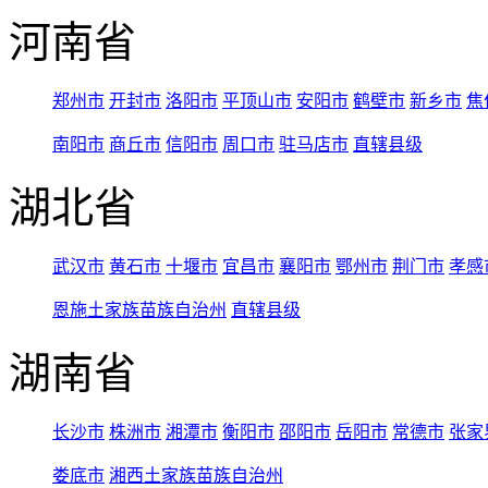
河南省
郑州市
开封市
洛阳市
平顶山市
安阳市
鹤壁市
新乡市
焦
南阳市
商丘市
信阳市
周口市
驻马店市
直辖县级
湖北省
武汉市
黄石市
十堰市
宜昌市
襄阳市
鄂州市
荆门市
孝感
恩施土家族苗族自治州
直辖县级
湖南省
长沙市
株洲市
湘潭市
衡阳市
邵阳市
岳阳市
常德市
张家
娄底市
湘西土家族苗族自治州