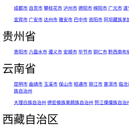
成都市
自贡市
攀枝花市
泸州市
德阳市
绵阳市
广元市
遂
宜宾市
广安市
达州市
雅安市
巴中市
资阳市
阿坝藏族羌
贵州省
贵阳市
六盘水市
遵义市
安顺市
毕节市
铜仁市
黔西南布
云南省
昆明市
曲靖市
玉溪市
保山市
昭通市
丽江市
普洱市
临沧
族自治州
大理白族自治州
德宏傣族景颇族自治州
怒江傈僳族自治
西藏自治区