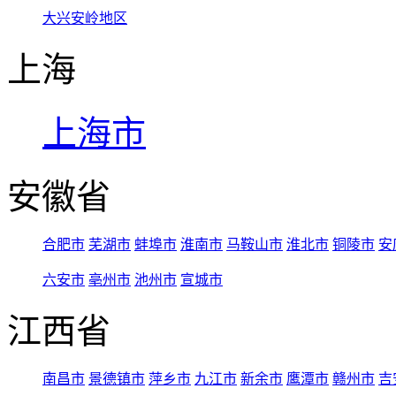
大兴安岭地区
上海
上海市
安徽省
合肥市
芜湖市
蚌埠市
淮南市
马鞍山市
淮北市
铜陵市
安
六安市
亳州市
池州市
宣城市
江西省
南昌市
景德镇市
萍乡市
九江市
新余市
鹰潭市
赣州市
吉