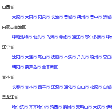
山西省
太原市
大同市
阳泉市
长治市
晋城市
朔州市
晋中市
运城
内蒙古自治区
呼和浩特市
包头市
乌海市
赤峰市
通辽市
鄂尔多斯市
呼
辽宁省
沈阳市
大连市
鞍山市
抚顺市
本溪市
丹东市
锦州市
营口
朝阳市
葫芦岛市
金普新区
吉林省
长春市
吉林市
四平市
辽源市
通化市
白山市
松原市
白城
黑龙江省
哈尔滨市
齐齐哈尔市
鸡西市
鹤岗市
双鸭山市
大庆市
伊