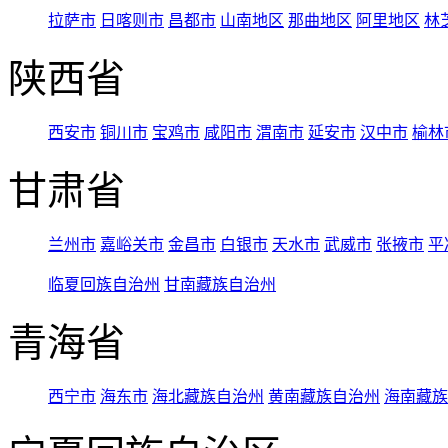
拉萨市
日喀则市
昌都市
山南地区
那曲地区
阿里地区
林
陕西省
西安市
铜川市
宝鸡市
咸阳市
渭南市
延安市
汉中市
榆林
甘肃省
兰州市
嘉峪关市
金昌市
白银市
天水市
武威市
张掖市
平
临夏回族自治州
甘南藏族自治州
青海省
西宁市
海东市
海北藏族自治州
黄南藏族自治州
海南藏族