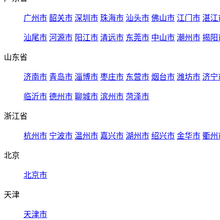
广州市
韶关市
深圳市
珠海市
汕头市
佛山市
江门市
湛江
汕尾市
河源市
阳江市
清远市
东莞市
中山市
潮州市
揭阳
山东省
济南市
青岛市
淄博市
枣庄市
东营市
烟台市
潍坊市
济宁
临沂市
德州市
聊城市
滨州市
菏泽市
浙江省
杭州市
宁波市
温州市
嘉兴市
湖州市
绍兴市
金华市
衢州
北京
北京市
天津
天津市