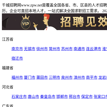
千城招聘网www.zpw.net是覆盖全国各省、市、区县的人
历，企业可直招本地人才，一站式解决全国求职招工需求。 2026
江苏省
南京市
无锡市
徐州市
常州市
苏州市
南通市
连云港市
淮
宿迁市
福建省
福州市
厦门市
莆田市
三明市
泉州市
漳州市
南平市
龙岩
河北省
石家庄市
唐山市
秦皇岛市
邯郸市
邢台市
保定市
张家口
广东省