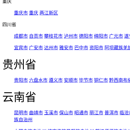
重庆
重庆市
重庆
两江新区
四川省
成都市
自贡市
攀枝花市
泸州市
德阳市
绵阳市
广元市
遂
宜宾市
广安市
达州市
雅安市
巴中市
资阳市
阿坝藏族羌
贵州省
贵阳市
六盘水市
遵义市
安顺市
毕节市
铜仁市
黔西南布
云南省
昆明市
曲靖市
玉溪市
保山市
昭通市
丽江市
普洱市
临沧
族自治州