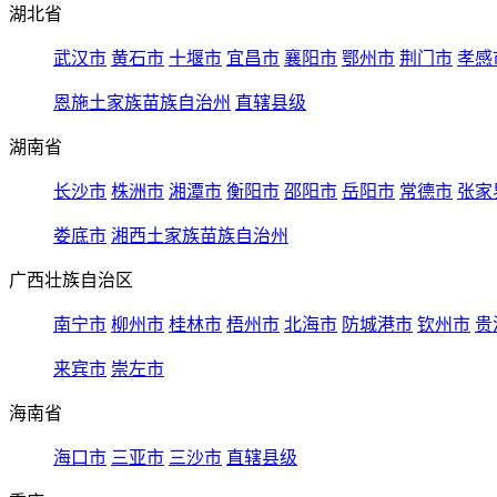
湖北省
武汉市
黄石市
十堰市
宜昌市
襄阳市
鄂州市
荆门市
孝感
恩施土家族苗族自治州
直辖县级
湖南省
长沙市
株洲市
湘潭市
衡阳市
邵阳市
岳阳市
常德市
张家
娄底市
湘西土家族苗族自治州
广西壮族自治区
南宁市
柳州市
桂林市
梧州市
北海市
防城港市
钦州市
贵
来宾市
崇左市
海南省
海口市
三亚市
三沙市
直辖县级