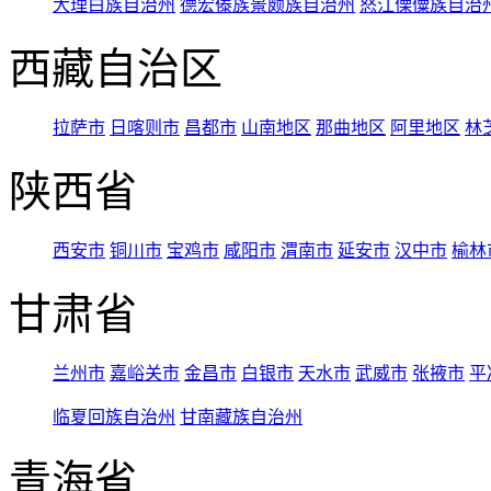
大理白族自治州
德宏傣族景颇族自治州
怒江傈僳族自治
西藏自治区
拉萨市
日喀则市
昌都市
山南地区
那曲地区
阿里地区
林
陕西省
西安市
铜川市
宝鸡市
咸阳市
渭南市
延安市
汉中市
榆林
甘肃省
兰州市
嘉峪关市
金昌市
白银市
天水市
武威市
张掖市
平
临夏回族自治州
甘南藏族自治州
青海省