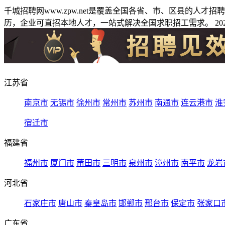
千城招聘网www.zpw.net是覆盖全国各省、市、区县的人
历，企业可直招本地人才，一站式解决全国求职招工需求。 2026
江苏省
南京市
无锡市
徐州市
常州市
苏州市
南通市
连云港市
淮
宿迁市
福建省
福州市
厦门市
莆田市
三明市
泉州市
漳州市
南平市
龙岩
河北省
石家庄市
唐山市
秦皇岛市
邯郸市
邢台市
保定市
张家口
广东省