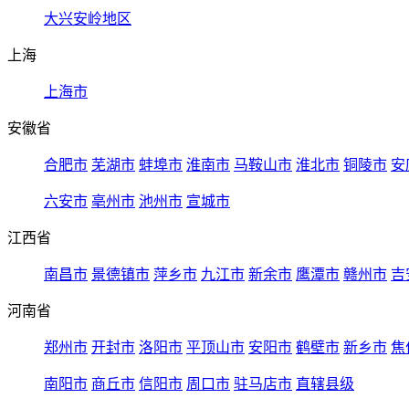
大兴安岭地区
上海
上海市
安徽省
合肥市
芜湖市
蚌埠市
淮南市
马鞍山市
淮北市
铜陵市
安
六安市
亳州市
池州市
宣城市
江西省
南昌市
景德镇市
萍乡市
九江市
新余市
鹰潭市
赣州市
吉
河南省
郑州市
开封市
洛阳市
平顶山市
安阳市
鹤壁市
新乡市
焦
南阳市
商丘市
信阳市
周口市
驻马店市
直辖县级