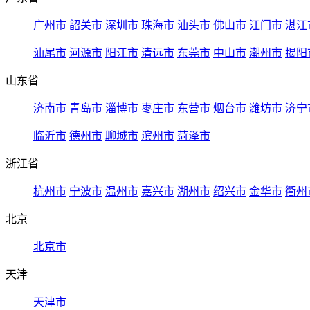
广州市
韶关市
深圳市
珠海市
汕头市
佛山市
江门市
湛江
汕尾市
河源市
阳江市
清远市
东莞市
中山市
潮州市
揭阳
山东省
济南市
青岛市
淄博市
枣庄市
东营市
烟台市
潍坊市
济宁
临沂市
德州市
聊城市
滨州市
菏泽市
浙江省
杭州市
宁波市
温州市
嘉兴市
湖州市
绍兴市
金华市
衢州
北京
北京市
天津
天津市