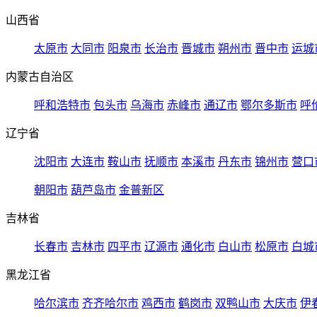
山西省
太原市
大同市
阳泉市
长治市
晋城市
朔州市
晋中市
运城
内蒙古自治区
呼和浩特市
包头市
乌海市
赤峰市
通辽市
鄂尔多斯市
呼
辽宁省
沈阳市
大连市
鞍山市
抚顺市
本溪市
丹东市
锦州市
营口
朝阳市
葫芦岛市
金普新区
吉林省
长春市
吉林市
四平市
辽源市
通化市
白山市
松原市
白城
黑龙江省
哈尔滨市
齐齐哈尔市
鸡西市
鹤岗市
双鸭山市
大庆市
伊