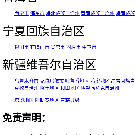
西宁市
海东市
海北藏族自治州
黄南藏族自治州
海南藏族
宁夏回族自治区
银川市
石嘴山市
吴忠市
固原市
中卫市
新疆维吾尔自治区
乌鲁木齐市
克拉玛依市
吐鲁番地区
哈密地区
昌吉回族自
克孜自治州
喀什地区
和田地区
伊犁哈萨克自治州
塔城地区
阿勒泰地区
直辖县级
免责声明：