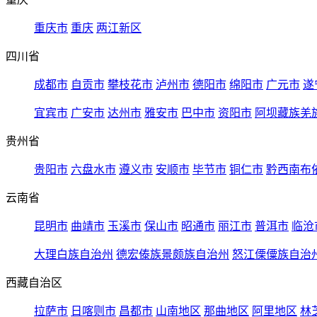
重庆市
重庆
两江新区
四川省
成都市
自贡市
攀枝花市
泸州市
德阳市
绵阳市
广元市
遂
宜宾市
广安市
达州市
雅安市
巴中市
资阳市
阿坝藏族羌
贵州省
贵阳市
六盘水市
遵义市
安顺市
毕节市
铜仁市
黔西南布
云南省
昆明市
曲靖市
玉溪市
保山市
昭通市
丽江市
普洱市
临沧
大理白族自治州
德宏傣族景颇族自治州
怒江傈僳族自治
西藏自治区
拉萨市
日喀则市
昌都市
山南地区
那曲地区
阿里地区
林