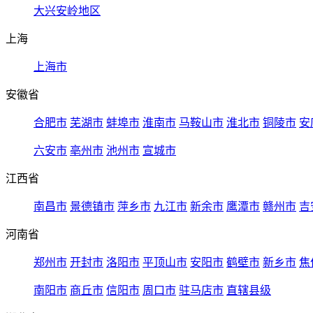
大兴安岭地区
上海
上海市
安徽省
合肥市
芜湖市
蚌埠市
淮南市
马鞍山市
淮北市
铜陵市
安
六安市
亳州市
池州市
宣城市
江西省
南昌市
景德镇市
萍乡市
九江市
新余市
鹰潭市
赣州市
吉
河南省
郑州市
开封市
洛阳市
平顶山市
安阳市
鹤壁市
新乡市
焦
南阳市
商丘市
信阳市
周口市
驻马店市
直辖县级