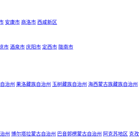
市
安康市
商洛市
西咸新区
凉市
酒泉市
庆阳市
定西市
陇南市
自治州
果洛藏族自治州
玉树藏族自治州
海西蒙古族藏族自治州
治州
博尔塔拉蒙古自治州
巴音郭楞蒙古自治州
阿克苏地区
克孜