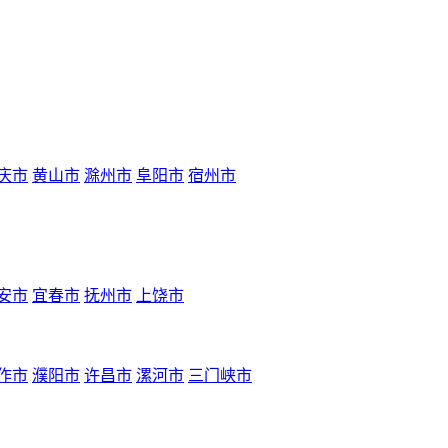
庆市
黄山市
滁州市
阜阳市
宿州市
安市
宜春市
抚州市
上饶市
作市
濮阳市
许昌市
漯河市
三门峡市