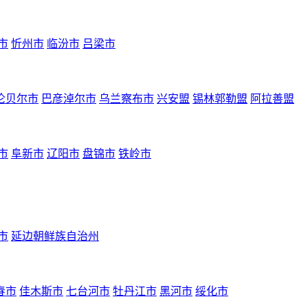
市
忻州市
临汾市
吕梁市
伦贝尔市
巴彦淖尔市
乌兰察布市
兴安盟
锡林郭勒盟
阿拉善盟
市
阜新市
辽阳市
盘锦市
铁岭市
市
延边朝鲜族自治州
春市
佳木斯市
七台河市
牡丹江市
黑河市
绥化市