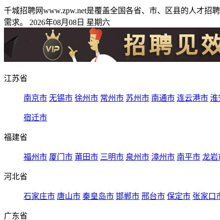
千城招聘网www.zpw.net是覆盖全国各省、市、区县的
需求。 2026年08月08日 星期六
江苏省
南京市
无锡市
徐州市
常州市
苏州市
南通市
连云港市
淮
宿迁市
福建省
福州市
厦门市
莆田市
三明市
泉州市
漳州市
南平市
龙岩
河北省
石家庄市
唐山市
秦皇岛市
邯郸市
邢台市
保定市
张家口
广东省