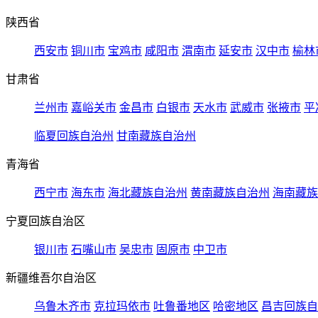
陕西省
西安市
铜川市
宝鸡市
咸阳市
渭南市
延安市
汉中市
榆林
甘肃省
兰州市
嘉峪关市
金昌市
白银市
天水市
武威市
张掖市
平
临夏回族自治州
甘南藏族自治州
青海省
西宁市
海东市
海北藏族自治州
黄南藏族自治州
海南藏族
宁夏回族自治区
银川市
石嘴山市
吴忠市
固原市
中卫市
新疆维吾尔自治区
乌鲁木齐市
克拉玛依市
吐鲁番地区
哈密地区
昌吉回族自