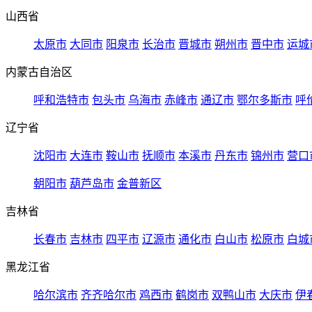
山西省
太原市
大同市
阳泉市
长治市
晋城市
朔州市
晋中市
运城
内蒙古自治区
呼和浩特市
包头市
乌海市
赤峰市
通辽市
鄂尔多斯市
呼
辽宁省
沈阳市
大连市
鞍山市
抚顺市
本溪市
丹东市
锦州市
营口
朝阳市
葫芦岛市
金普新区
吉林省
长春市
吉林市
四平市
辽源市
通化市
白山市
松原市
白城
黑龙江省
哈尔滨市
齐齐哈尔市
鸡西市
鹤岗市
双鸭山市
大庆市
伊