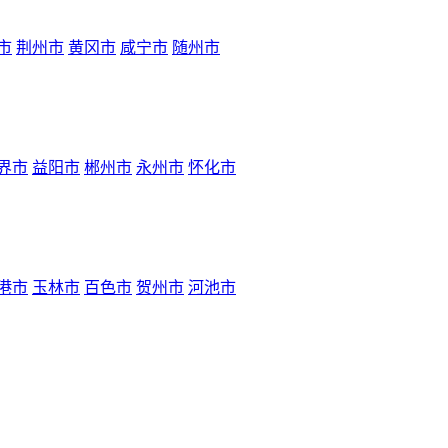
市
荆州市
黄冈市
咸宁市
随州市
界市
益阳市
郴州市
永州市
怀化市
港市
玉林市
百色市
贺州市
河池市