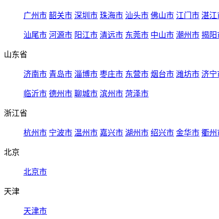
广州市
韶关市
深圳市
珠海市
汕头市
佛山市
江门市
湛江
汕尾市
河源市
阳江市
清远市
东莞市
中山市
潮州市
揭阳
山东省
济南市
青岛市
淄博市
枣庄市
东营市
烟台市
潍坊市
济宁
临沂市
德州市
聊城市
滨州市
菏泽市
浙江省
杭州市
宁波市
温州市
嘉兴市
湖州市
绍兴市
金华市
衢州
北京
北京市
天津
天津市