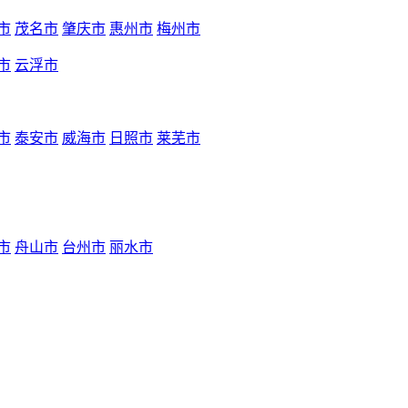
市
茂名市
肇庆市
惠州市
梅州市
市
云浮市
市
泰安市
威海市
日照市
莱芜市
市
舟山市
台州市
丽水市