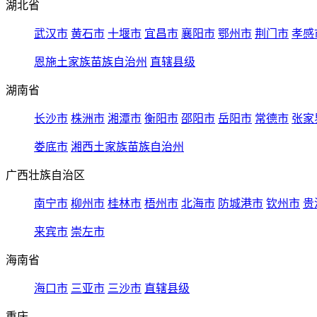
湖北省
武汉市
黄石市
十堰市
宜昌市
襄阳市
鄂州市
荆门市
孝感
恩施土家族苗族自治州
直辖县级
湖南省
长沙市
株洲市
湘潭市
衡阳市
邵阳市
岳阳市
常德市
张家
娄底市
湘西土家族苗族自治州
广西壮族自治区
南宁市
柳州市
桂林市
梧州市
北海市
防城港市
钦州市
贵
来宾市
崇左市
海南省
海口市
三亚市
三沙市
直辖县级
重庆