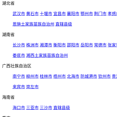
湖北省
武汉市
黄石市
十堰市
宜昌市
襄阳市
鄂州市
荆门市
孝感
恩施土家族苗族自治州
直辖县级
湖南省
长沙市
株洲市
湘潭市
衡阳市
邵阳市
岳阳市
常德市
张家
娄底市
湘西土家族苗族自治州
广西壮族自治区
南宁市
柳州市
桂林市
梧州市
北海市
防城港市
钦州市
贵
来宾市
崇左市
海南省
海口市
三亚市
三沙市
直辖县级