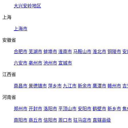
大兴安岭地区
上海
上海市
安徽省
合肥市
芜湖市
蚌埠市
淮南市
马鞍山市
淮北市
铜陵市
安
六安市
亳州市
池州市
宣城市
江西省
南昌市
景德镇市
萍乡市
九江市
新余市
鹰潭市
赣州市
吉
河南省
郑州市
开封市
洛阳市
平顶山市
安阳市
鹤壁市
新乡市
焦
南阳市
商丘市
信阳市
周口市
驻马店市
直辖县级