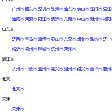
广州市
韶关市
深圳市
珠海市
汕头市
佛山市
江门市
湛江
汕尾市
河源市
阳江市
清远市
东莞市
中山市
潮州市
揭阳
山东省
济南市
青岛市
淄博市
枣庄市
东营市
烟台市
潍坊市
济宁
临沂市
德州市
聊城市
滨州市
菏泽市
浙江省
杭州市
宁波市
温州市
嘉兴市
湖州市
绍兴市
金华市
衢州
北京
北京市
天津
天津市