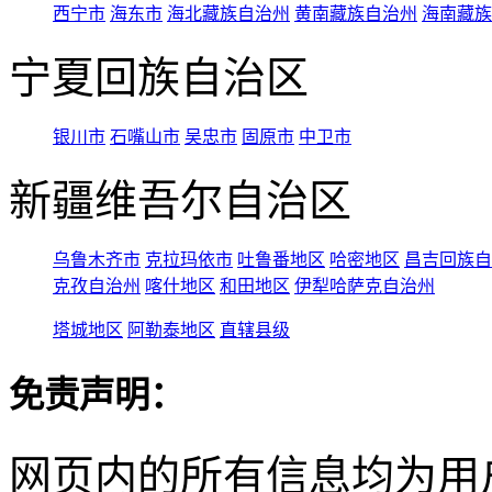
西宁市
海东市
海北藏族自治州
黄南藏族自治州
海南藏族
宁夏回族自治区
银川市
石嘴山市
吴忠市
固原市
中卫市
新疆维吾尔自治区
乌鲁木齐市
克拉玛依市
吐鲁番地区
哈密地区
昌吉回族自
克孜自治州
喀什地区
和田地区
伊犁哈萨克自治州
塔城地区
阿勒泰地区
直辖县级
免责声明：
网页内的所有信息均为用