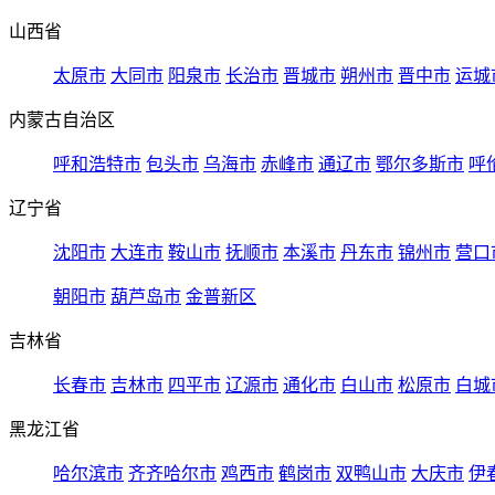
山西省
太原市
大同市
阳泉市
长治市
晋城市
朔州市
晋中市
运城
内蒙古自治区
呼和浩特市
包头市
乌海市
赤峰市
通辽市
鄂尔多斯市
呼
辽宁省
沈阳市
大连市
鞍山市
抚顺市
本溪市
丹东市
锦州市
营口
朝阳市
葫芦岛市
金普新区
吉林省
长春市
吉林市
四平市
辽源市
通化市
白山市
松原市
白城
黑龙江省
哈尔滨市
齐齐哈尔市
鸡西市
鹤岗市
双鸭山市
大庆市
伊