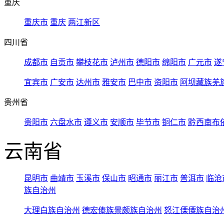
重庆
重庆市
重庆
两江新区
四川省
成都市
自贡市
攀枝花市
泸州市
德阳市
绵阳市
广元市
遂
宜宾市
广安市
达州市
雅安市
巴中市
资阳市
阿坝藏族羌
贵州省
贵阳市
六盘水市
遵义市
安顺市
毕节市
铜仁市
黔西南布
云南省
昆明市
曲靖市
玉溪市
保山市
昭通市
丽江市
普洱市
临沧
族自治州
大理白族自治州
德宏傣族景颇族自治州
怒江傈僳族自治