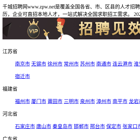
千城招聘网www.zpw.net是覆盖全国各省、市、区县的人
历，企业可直招本地人才，一站式解决全国求职招工需求。 2026
江苏省
南京市
无锡市
徐州市
常州市
苏州市
南通市
连云港市
淮
宿迁市
福建省
福州市
厦门市
莆田市
三明市
泉州市
漳州市
南平市
龙岩
河北省
石家庄市
唐山市
秦皇岛市
邯郸市
邢台市
保定市
张家口
广东省