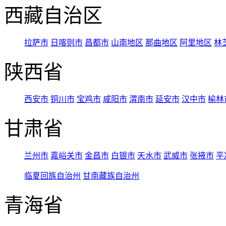
西藏自治区
拉萨市
日喀则市
昌都市
山南地区
那曲地区
阿里地区
林
陕西省
西安市
铜川市
宝鸡市
咸阳市
渭南市
延安市
汉中市
榆林
甘肃省
兰州市
嘉峪关市
金昌市
白银市
天水市
武威市
张掖市
平
临夏回族自治州
甘南藏族自治州
青海省