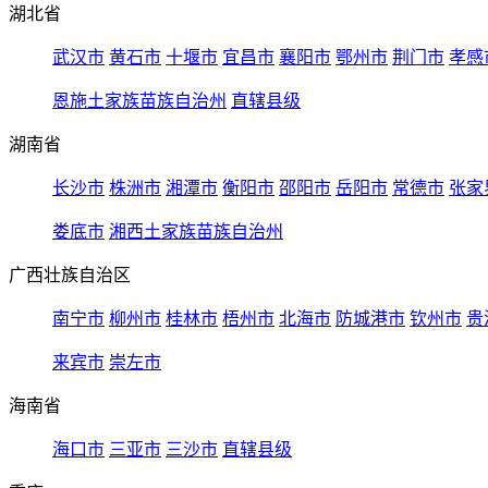
湖北省
武汉市
黄石市
十堰市
宜昌市
襄阳市
鄂州市
荆门市
孝感
恩施土家族苗族自治州
直辖县级
湖南省
长沙市
株洲市
湘潭市
衡阳市
邵阳市
岳阳市
常德市
张家
娄底市
湘西土家族苗族自治州
广西壮族自治区
南宁市
柳州市
桂林市
梧州市
北海市
防城港市
钦州市
贵
来宾市
崇左市
海南省
海口市
三亚市
三沙市
直辖县级