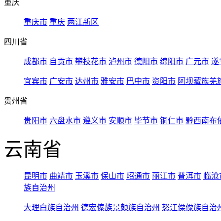
重庆
重庆市
重庆
两江新区
四川省
成都市
自贡市
攀枝花市
泸州市
德阳市
绵阳市
广元市
遂
宜宾市
广安市
达州市
雅安市
巴中市
资阳市
阿坝藏族羌
贵州省
贵阳市
六盘水市
遵义市
安顺市
毕节市
铜仁市
黔西南布
云南省
昆明市
曲靖市
玉溪市
保山市
昭通市
丽江市
普洱市
临沧
族自治州
大理白族自治州
德宏傣族景颇族自治州
怒江傈僳族自治