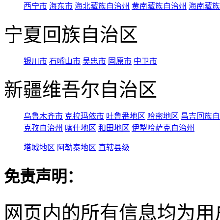
西宁市
海东市
海北藏族自治州
黄南藏族自治州
海南藏族
宁夏回族自治区
银川市
石嘴山市
吴忠市
固原市
中卫市
新疆维吾尔自治区
乌鲁木齐市
克拉玛依市
吐鲁番地区
哈密地区
昌吉回族自
克孜自治州
喀什地区
和田地区
伊犁哈萨克自治州
塔城地区
阿勒泰地区
直辖县级
免责声明：
网页内的所有信息均为用