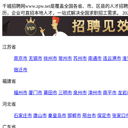
千城招聘网www.zpw.net是覆盖全国各省、市、区县的人
历，企业可直招本地人才，一站式解决全国求职招工需求。 2026
江苏省
南京市
无锡市
徐州市
常州市
苏州市
南通市
连云港市
淮
宿迁市
福建省
福州市
厦门市
莆田市
三明市
泉州市
漳州市
南平市
龙岩
河北省
石家庄市
唐山市
秦皇岛市
邯郸市
邢台市
保定市
张家口
广东省