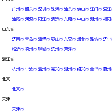
广州市
韶关市
深圳市
珠海市
汕头市
佛山市
江门市
湛江
汕尾市
河源市
阳江市
清远市
东莞市
中山市
潮州市
揭阳
山东省
济南市
青岛市
淄博市
枣庄市
东营市
烟台市
潍坊市
济宁
临沂市
德州市
聊城市
滨州市
菏泽市
浙江省
杭州市
宁波市
温州市
嘉兴市
湖州市
绍兴市
金华市
衢州
北京
北京市
天津
天津市