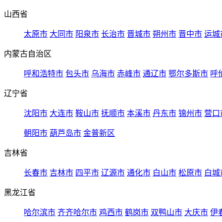
山西省
太原市
大同市
阳泉市
长治市
晋城市
朔州市
晋中市
运城
内蒙古自治区
呼和浩特市
包头市
乌海市
赤峰市
通辽市
鄂尔多斯市
呼
辽宁省
沈阳市
大连市
鞍山市
抚顺市
本溪市
丹东市
锦州市
营口
朝阳市
葫芦岛市
金普新区
吉林省
长春市
吉林市
四平市
辽源市
通化市
白山市
松原市
白城
黑龙江省
哈尔滨市
齐齐哈尔市
鸡西市
鹤岗市
双鸭山市
大庆市
伊