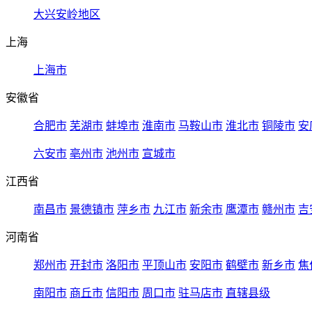
大兴安岭地区
上海
上海市
安徽省
合肥市
芜湖市
蚌埠市
淮南市
马鞍山市
淮北市
铜陵市
安
六安市
亳州市
池州市
宣城市
江西省
南昌市
景德镇市
萍乡市
九江市
新余市
鹰潭市
赣州市
吉
河南省
郑州市
开封市
洛阳市
平顶山市
安阳市
鹤壁市
新乡市
焦
南阳市
商丘市
信阳市
周口市
驻马店市
直辖县级