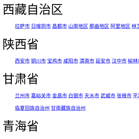
西藏自治区
拉萨市
日喀则市
昌都市
山南地区
那曲地区
阿里地区
林
陕西省
西安市
铜川市
宝鸡市
咸阳市
渭南市
延安市
汉中市
榆林
甘肃省
兰州市
嘉峪关市
金昌市
白银市
天水市
武威市
张掖市
平
临夏回族自治州
甘南藏族自治州
青海省