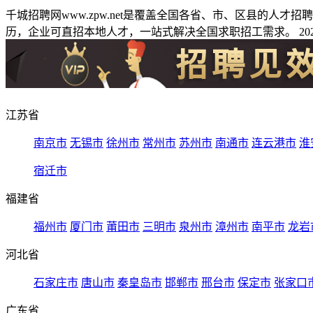
千城招聘网www.zpw.net是覆盖全国各省、市、区县的人
历，企业可直招本地人才，一站式解决全国求职招工需求。 2026
江苏省
南京市
无锡市
徐州市
常州市
苏州市
南通市
连云港市
淮
宿迁市
福建省
福州市
厦门市
莆田市
三明市
泉州市
漳州市
南平市
龙岩
河北省
石家庄市
唐山市
秦皇岛市
邯郸市
邢台市
保定市
张家口
广东省