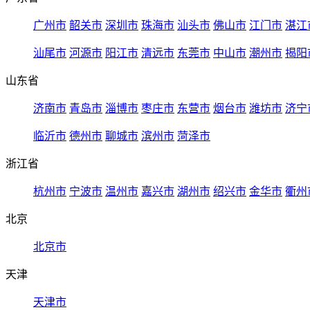
广州市
韶关市
深圳市
珠海市
汕头市
佛山市
江门市
湛江
汕尾市
河源市
阳江市
清远市
东莞市
中山市
潮州市
揭阳
山东省
济南市
青岛市
淄博市
枣庄市
东营市
烟台市
潍坊市
济宁
临沂市
德州市
聊城市
滨州市
菏泽市
浙江省
杭州市
宁波市
温州市
嘉兴市
湖州市
绍兴市
金华市
衢州
北京
北京市
天津
天津市