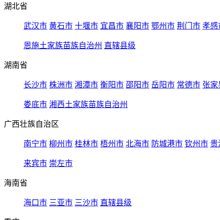
湖北省
武汉市
黄石市
十堰市
宜昌市
襄阳市
鄂州市
荆门市
孝感
恩施土家族苗族自治州
直辖县级
湖南省
长沙市
株洲市
湘潭市
衡阳市
邵阳市
岳阳市
常德市
张家
娄底市
湘西土家族苗族自治州
广西壮族自治区
南宁市
柳州市
桂林市
梧州市
北海市
防城港市
钦州市
贵
来宾市
崇左市
海南省
海口市
三亚市
三沙市
直辖县级