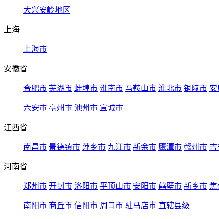
大兴安岭地区
上海
上海市
安徽省
合肥市
芜湖市
蚌埠市
淮南市
马鞍山市
淮北市
铜陵市
安
六安市
亳州市
池州市
宣城市
江西省
南昌市
景德镇市
萍乡市
九江市
新余市
鹰潭市
赣州市
吉
河南省
郑州市
开封市
洛阳市
平顶山市
安阳市
鹤壁市
新乡市
焦
南阳市
商丘市
信阳市
周口市
驻马店市
直辖县级