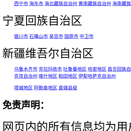
西宁市
海东市
海北藏族自治州
黄南藏族自治州
海南藏族
宁夏回族自治区
银川市
石嘴山市
吴忠市
固原市
中卫市
新疆维吾尔自治区
乌鲁木齐市
克拉玛依市
吐鲁番地区
哈密地区
昌吉回族自
克孜自治州
喀什地区
和田地区
伊犁哈萨克自治州
塔城地区
阿勒泰地区
直辖县级
免责声明：
网页内的所有信息均为用