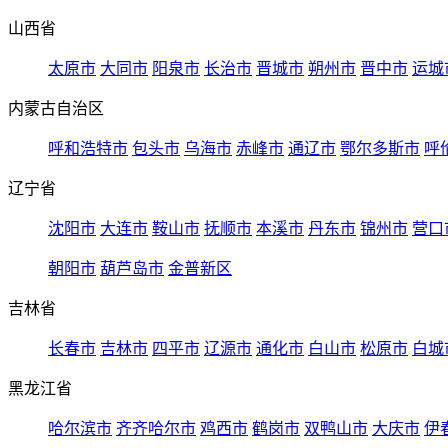
山西省
太原市
大同市
阳泉市
长治市
晋城市
朔州市
晋中市
运城
内蒙古自治区
呼和浩特市
包头市
乌海市
赤峰市
通辽市
鄂尔多斯市
呼
辽宁省
沈阳市
大连市
鞍山市
抚顺市
本溪市
丹东市
锦州市
营口
朝阳市
葫芦岛市
金普新区
吉林省
长春市
吉林市
四平市
辽源市
通化市
白山市
松原市
白城
黑龙江省
哈尔滨市
齐齐哈尔市
鸡西市
鹤岗市
双鸭山市
大庆市
伊