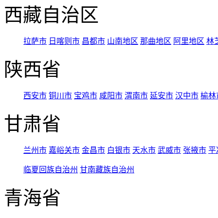
西藏自治区
拉萨市
日喀则市
昌都市
山南地区
那曲地区
阿里地区
林
陕西省
西安市
铜川市
宝鸡市
咸阳市
渭南市
延安市
汉中市
榆林
甘肃省
兰州市
嘉峪关市
金昌市
白银市
天水市
武威市
张掖市
平
临夏回族自治州
甘南藏族自治州
青海省