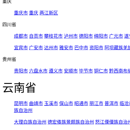
重庆
重庆市
重庆
两江新区
四川省
成都市
自贡市
攀枝花市
泸州市
德阳市
绵阳市
广元市
遂
宜宾市
广安市
达州市
雅安市
巴中市
资阳市
阿坝藏族羌
贵州省
贵阳市
六盘水市
遵义市
安顺市
毕节市
铜仁市
黔西南布
云南省
昆明市
曲靖市
玉溪市
保山市
昭通市
丽江市
普洱市
临沧
族自治州
大理白族自治州
德宏傣族景颇族自治州
怒江傈僳族自治