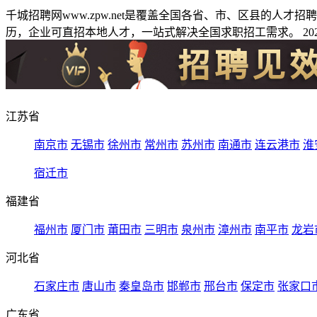
千城招聘网www.zpw.net是覆盖全国各省、市、区县的人
历，企业可直招本地人才，一站式解决全国求职招工需求。 2026
江苏省
南京市
无锡市
徐州市
常州市
苏州市
南通市
连云港市
淮
宿迁市
福建省
福州市
厦门市
莆田市
三明市
泉州市
漳州市
南平市
龙岩
河北省
石家庄市
唐山市
秦皇岛市
邯郸市
邢台市
保定市
张家口
广东省