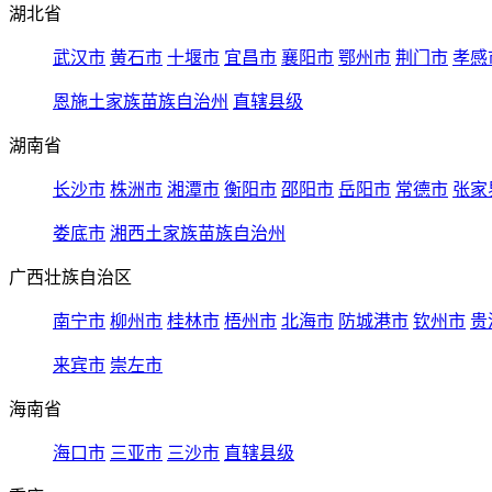
湖北省
武汉市
黄石市
十堰市
宜昌市
襄阳市
鄂州市
荆门市
孝感
恩施土家族苗族自治州
直辖县级
湖南省
长沙市
株洲市
湘潭市
衡阳市
邵阳市
岳阳市
常德市
张家
娄底市
湘西土家族苗族自治州
广西壮族自治区
南宁市
柳州市
桂林市
梧州市
北海市
防城港市
钦州市
贵
来宾市
崇左市
海南省
海口市
三亚市
三沙市
直辖县级