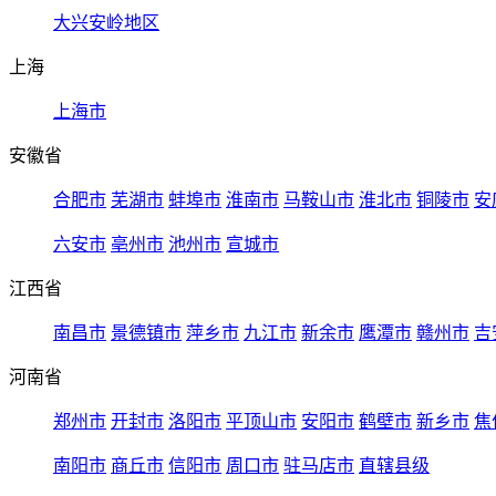
大兴安岭地区
上海
上海市
安徽省
合肥市
芜湖市
蚌埠市
淮南市
马鞍山市
淮北市
铜陵市
安
六安市
亳州市
池州市
宣城市
江西省
南昌市
景德镇市
萍乡市
九江市
新余市
鹰潭市
赣州市
吉
河南省
郑州市
开封市
洛阳市
平顶山市
安阳市
鹤壁市
新乡市
焦
南阳市
商丘市
信阳市
周口市
驻马店市
直辖县级