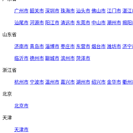
广州市
韶关市
深圳市
珠海市
汕头市
佛山市
江门市
湛江
汕尾市
河源市
阳江市
清远市
东莞市
中山市
潮州市
揭阳
山东省
济南市
青岛市
淄博市
枣庄市
东营市
烟台市
潍坊市
济宁
临沂市
德州市
聊城市
滨州市
菏泽市
浙江省
杭州市
宁波市
温州市
嘉兴市
湖州市
绍兴市
金华市
衢州
北京
北京市
天津
天津市