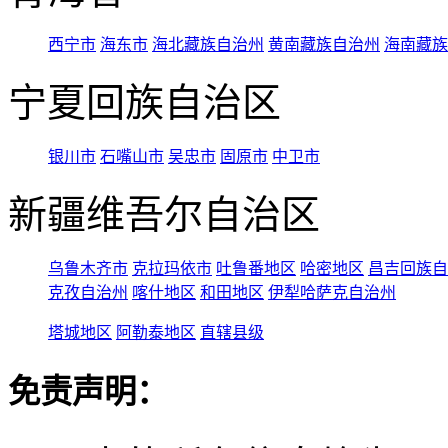
西宁市
海东市
海北藏族自治州
黄南藏族自治州
海南藏族
宁夏回族自治区
银川市
石嘴山市
吴忠市
固原市
中卫市
新疆维吾尔自治区
乌鲁木齐市
克拉玛依市
吐鲁番地区
哈密地区
昌吉回族自
克孜自治州
喀什地区
和田地区
伊犁哈萨克自治州
塔城地区
阿勒泰地区
直辖县级
免责声明：