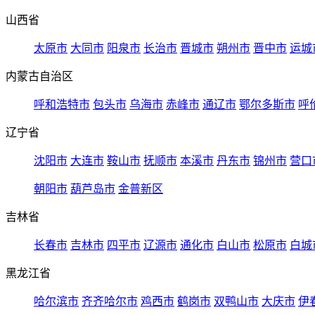
山西省
太原市
大同市
阳泉市
长治市
晋城市
朔州市
晋中市
运城
内蒙古自治区
呼和浩特市
包头市
乌海市
赤峰市
通辽市
鄂尔多斯市
呼
辽宁省
沈阳市
大连市
鞍山市
抚顺市
本溪市
丹东市
锦州市
营口
朝阳市
葫芦岛市
金普新区
吉林省
长春市
吉林市
四平市
辽源市
通化市
白山市
松原市
白城
黑龙江省
哈尔滨市
齐齐哈尔市
鸡西市
鹤岗市
双鸭山市
大庆市
伊