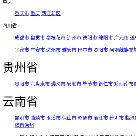
重庆
重庆市
重庆
两江新区
四川省
成都市
自贡市
攀枝花市
泸州市
德阳市
绵阳市
广元市
遂
宜宾市
广安市
达州市
雅安市
巴中市
资阳市
阿坝藏族羌
贵州省
贵阳市
六盘水市
遵义市
安顺市
毕节市
铜仁市
黔西南布
云南省
昆明市
曲靖市
玉溪市
保山市
昭通市
丽江市
普洱市
临沧
族自治州