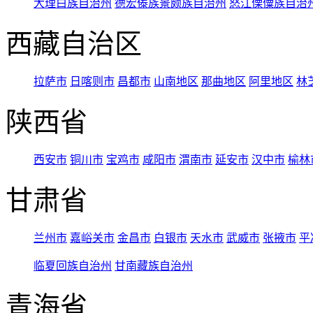
大理白族自治州
德宏傣族景颇族自治州
怒江傈僳族自治
西藏自治区
拉萨市
日喀则市
昌都市
山南地区
那曲地区
阿里地区
林
陕西省
西安市
铜川市
宝鸡市
咸阳市
渭南市
延安市
汉中市
榆林
甘肃省
兰州市
嘉峪关市
金昌市
白银市
天水市
武威市
张掖市
平
临夏回族自治州
甘南藏族自治州
青海省