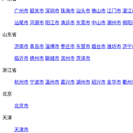
广州市
韶关市
深圳市
珠海市
汕头市
佛山市
江门市
湛江
汕尾市
河源市
阳江市
清远市
东莞市
中山市
潮州市
揭阳
山东省
济南市
青岛市
淄博市
枣庄市
东营市
烟台市
潍坊市
济宁
临沂市
德州市
聊城市
滨州市
菏泽市
浙江省
杭州市
宁波市
温州市
嘉兴市
湖州市
绍兴市
金华市
衢州
北京
北京市
天津
天津市