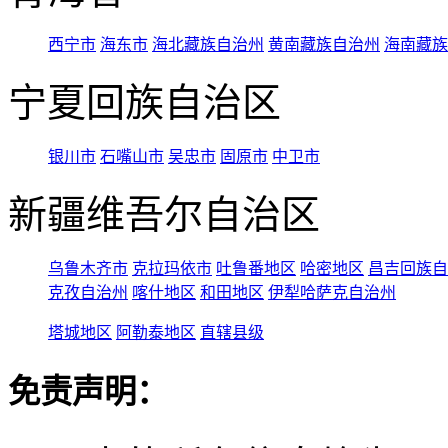
西宁市
海东市
海北藏族自治州
黄南藏族自治州
海南藏族
宁夏回族自治区
银川市
石嘴山市
吴忠市
固原市
中卫市
新疆维吾尔自治区
乌鲁木齐市
克拉玛依市
吐鲁番地区
哈密地区
昌吉回族自
克孜自治州
喀什地区
和田地区
伊犁哈萨克自治州
塔城地区
阿勒泰地区
直辖县级
免责声明：