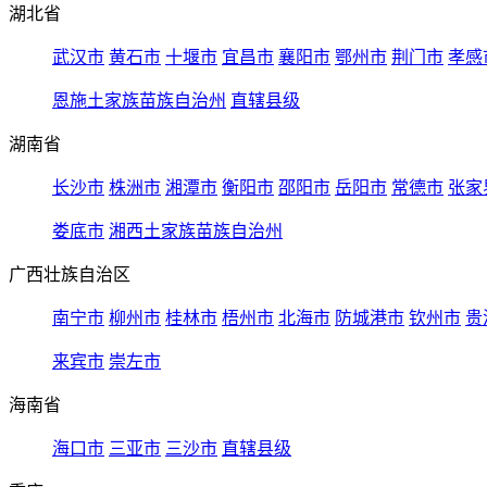
湖北省
武汉市
黄石市
十堰市
宜昌市
襄阳市
鄂州市
荆门市
孝感
恩施土家族苗族自治州
直辖县级
湖南省
长沙市
株洲市
湘潭市
衡阳市
邵阳市
岳阳市
常德市
张家
娄底市
湘西土家族苗族自治州
广西壮族自治区
南宁市
柳州市
桂林市
梧州市
北海市
防城港市
钦州市
贵
来宾市
崇左市
海南省
海口市
三亚市
三沙市
直辖县级