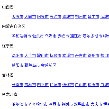
山西省
太原市
大同市
阳泉市
长治市
晋城市
朔州市
晋中市
运城
内蒙古自治区
呼和浩特市
包头市
乌海市
赤峰市
通辽市
鄂尔多斯市
呼
辽宁省
沈阳市
大连市
鞍山市
抚顺市
本溪市
丹东市
锦州市
营口
朝阳市
葫芦岛市
金普新区
吉林省
长春市
吉林市
四平市
辽源市
通化市
白山市
松原市
白城
黑龙江省
哈尔滨市
齐齐哈尔市
鸡西市
鹤岗市
双鸭山市
大庆市
伊