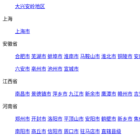
大兴安岭地区
上海
上海市
安徽省
合肥市
芜湖市
蚌埠市
淮南市
马鞍山市
淮北市
铜陵市
安
六安市
亳州市
池州市
宣城市
江西省
南昌市
景德镇市
萍乡市
九江市
新余市
鹰潭市
赣州市
吉
河南省
郑州市
开封市
洛阳市
平顶山市
安阳市
鹤壁市
新乡市
焦
南阳市
商丘市
信阳市
周口市
驻马店市
直辖县级