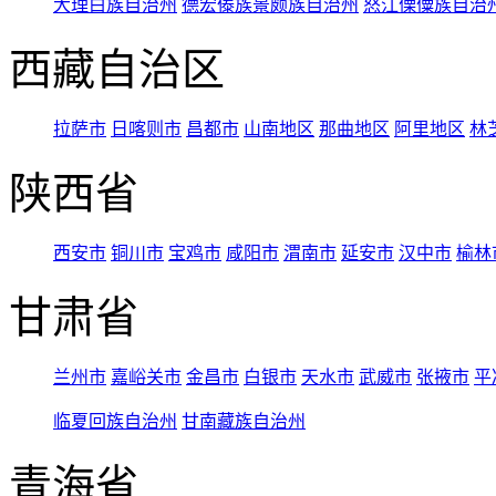
大理白族自治州
德宏傣族景颇族自治州
怒江傈僳族自治
西藏自治区
拉萨市
日喀则市
昌都市
山南地区
那曲地区
阿里地区
林
陕西省
西安市
铜川市
宝鸡市
咸阳市
渭南市
延安市
汉中市
榆林
甘肃省
兰州市
嘉峪关市
金昌市
白银市
天水市
武威市
张掖市
平
临夏回族自治州
甘南藏族自治州
青海省