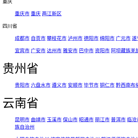
重庆
重庆市
重庆
两江新区
四川省
成都市
自贡市
攀枝花市
泸州市
德阳市
绵阳市
广元市
遂
宜宾市
广安市
达州市
雅安市
巴中市
资阳市
阿坝藏族羌
贵州省
贵阳市
六盘水市
遵义市
安顺市
毕节市
铜仁市
黔西南布
云南省
昆明市
曲靖市
玉溪市
保山市
昭通市
丽江市
普洱市
临沧
族自治州