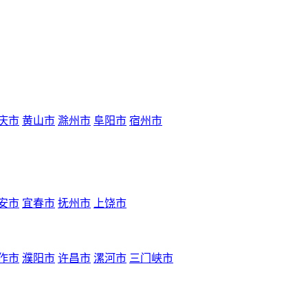
庆市
黄山市
滁州市
阜阳市
宿州市
安市
宜春市
抚州市
上饶市
作市
濮阳市
许昌市
漯河市
三门峡市