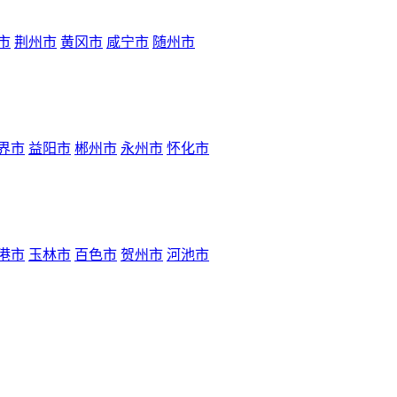
市
荆州市
黄冈市
咸宁市
随州市
界市
益阳市
郴州市
永州市
怀化市
港市
玉林市
百色市
贺州市
河池市