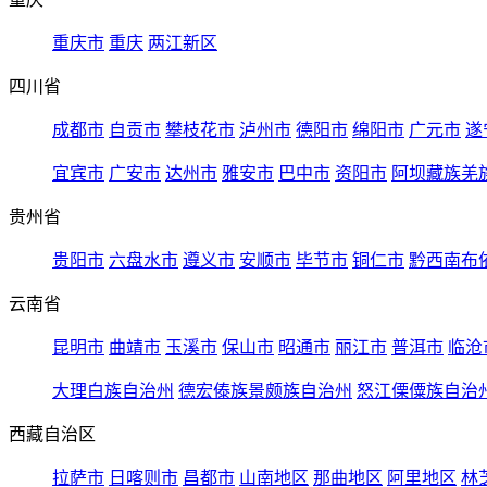
重庆市
重庆
两江新区
四川省
成都市
自贡市
攀枝花市
泸州市
德阳市
绵阳市
广元市
遂
宜宾市
广安市
达州市
雅安市
巴中市
资阳市
阿坝藏族羌
贵州省
贵阳市
六盘水市
遵义市
安顺市
毕节市
铜仁市
黔西南布
云南省
昆明市
曲靖市
玉溪市
保山市
昭通市
丽江市
普洱市
临沧
大理白族自治州
德宏傣族景颇族自治州
怒江傈僳族自治
西藏自治区
拉萨市
日喀则市
昌都市
山南地区
那曲地区
阿里地区
林