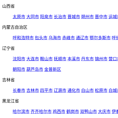
山西省
太原市
大同市
阳泉市
长治市
晋城市
朔州市
晋中市
运城
内蒙古自治区
呼和浩特市
包头市
乌海市
赤峰市
通辽市
鄂尔多斯市
呼
辽宁省
沈阳市
大连市
鞍山市
抚顺市
本溪市
丹东市
锦州市
营口
朝阳市
葫芦岛市
金普新区
吉林省
长春市
吉林市
四平市
辽源市
通化市
白山市
松原市
白城
黑龙江省
哈尔滨市
齐齐哈尔市
鸡西市
鹤岗市
双鸭山市
大庆市
伊