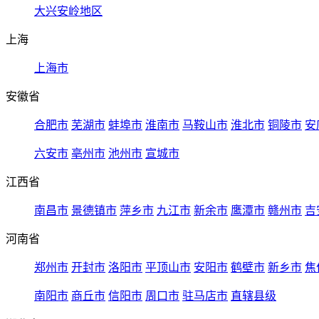
大兴安岭地区
上海
上海市
安徽省
合肥市
芜湖市
蚌埠市
淮南市
马鞍山市
淮北市
铜陵市
安
六安市
亳州市
池州市
宣城市
江西省
南昌市
景德镇市
萍乡市
九江市
新余市
鹰潭市
赣州市
吉
河南省
郑州市
开封市
洛阳市
平顶山市
安阳市
鹤壁市
新乡市
焦
南阳市
商丘市
信阳市
周口市
驻马店市
直辖县级