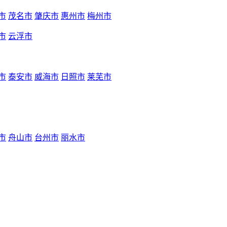
市
茂名市
肇庆市
惠州市
梅州市
市
云浮市
市
泰安市
威海市
日照市
莱芜市
市
舟山市
台州市
丽水市