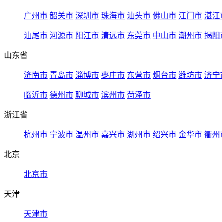
广州市
韶关市
深圳市
珠海市
汕头市
佛山市
江门市
湛江
汕尾市
河源市
阳江市
清远市
东莞市
中山市
潮州市
揭阳
山东省
济南市
青岛市
淄博市
枣庄市
东营市
烟台市
潍坊市
济宁
临沂市
德州市
聊城市
滨州市
菏泽市
浙江省
杭州市
宁波市
温州市
嘉兴市
湖州市
绍兴市
金华市
衢州
北京
北京市
天津
天津市