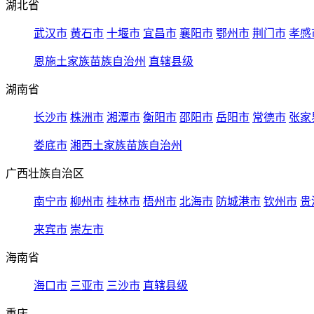
湖北省
武汉市
黄石市
十堰市
宜昌市
襄阳市
鄂州市
荆门市
孝感
恩施土家族苗族自治州
直辖县级
湖南省
长沙市
株洲市
湘潭市
衡阳市
邵阳市
岳阳市
常德市
张家
娄底市
湘西土家族苗族自治州
广西壮族自治区
南宁市
柳州市
桂林市
梧州市
北海市
防城港市
钦州市
贵
来宾市
崇左市
海南省
海口市
三亚市
三沙市
直辖县级
重庆