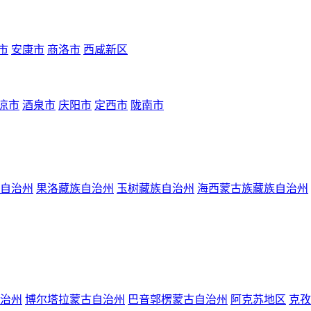
市
安康市
商洛市
西咸新区
凉市
酒泉市
庆阳市
定西市
陇南市
自治州
果洛藏族自治州
玉树藏族自治州
海西蒙古族藏族自治州
治州
博尔塔拉蒙古自治州
巴音郭楞蒙古自治州
阿克苏地区
克孜