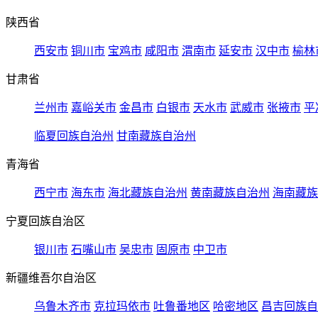
陕西省
西安市
铜川市
宝鸡市
咸阳市
渭南市
延安市
汉中市
榆林
甘肃省
兰州市
嘉峪关市
金昌市
白银市
天水市
武威市
张掖市
平
临夏回族自治州
甘南藏族自治州
青海省
西宁市
海东市
海北藏族自治州
黄南藏族自治州
海南藏族
宁夏回族自治区
银川市
石嘴山市
吴忠市
固原市
中卫市
新疆维吾尔自治区
乌鲁木齐市
克拉玛依市
吐鲁番地区
哈密地区
昌吉回族自