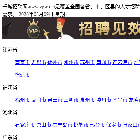
千城招聘网www.zpw.net是覆盖全国各省、市、区县的
需求。 2026年08月09日 星期日
江苏省
南京市
无锡市
徐州市
常州市
苏州市
南通市
连云港市
淮
宿迁市
福建省
福州市
厦门市
莆田市
三明市
泉州市
漳州市
南平市
龙岩
河北省
石家庄市
唐山市
秦皇岛市
邯郸市
邢台市
保定市
张家口
广东省