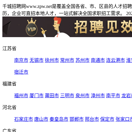
千城招聘网www.zpw.net是覆盖全国各省、市、区县的人
历，企业可直招本地人才，一站式解决全国求职招工需求。 2026
江苏省
南京市
无锡市
徐州市
常州市
苏州市
南通市
连云港市
淮
宿迁市
福建省
福州市
厦门市
莆田市
三明市
泉州市
漳州市
南平市
龙岩
河北省
石家庄市
唐山市
秦皇岛市
邯郸市
邢台市
保定市
张家口
广东省