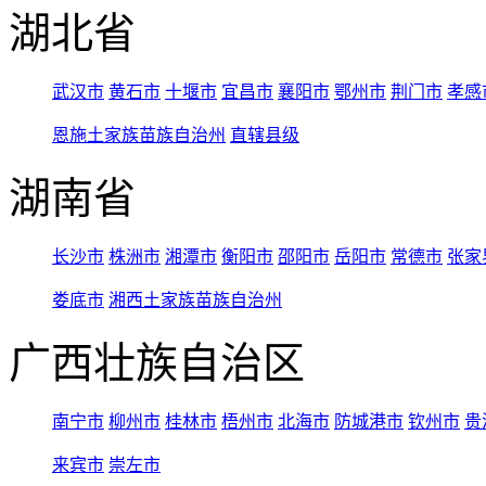
湖北省
武汉市
黄石市
十堰市
宜昌市
襄阳市
鄂州市
荆门市
孝感
恩施土家族苗族自治州
直辖县级
湖南省
长沙市
株洲市
湘潭市
衡阳市
邵阳市
岳阳市
常德市
张家
娄底市
湘西土家族苗族自治州
广西壮族自治区
南宁市
柳州市
桂林市
梧州市
北海市
防城港市
钦州市
贵
来宾市
崇左市