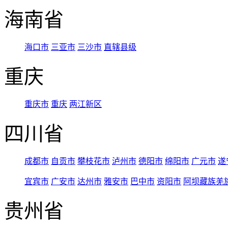
海南省
海口市
三亚市
三沙市
直辖县级
重庆
重庆市
重庆
两江新区
四川省
成都市
自贡市
攀枝花市
泸州市
德阳市
绵阳市
广元市
遂
宜宾市
广安市
达州市
雅安市
巴中市
资阳市
阿坝藏族羌
贵州省