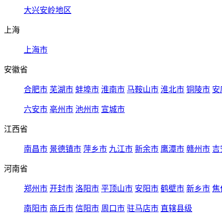
大兴安岭地区
上海
上海市
安徽省
合肥市
芜湖市
蚌埠市
淮南市
马鞍山市
淮北市
铜陵市
安
六安市
亳州市
池州市
宣城市
江西省
南昌市
景德镇市
萍乡市
九江市
新余市
鹰潭市
赣州市
吉
河南省
郑州市
开封市
洛阳市
平顶山市
安阳市
鹤壁市
新乡市
焦
南阳市
商丘市
信阳市
周口市
驻马店市
直辖县级