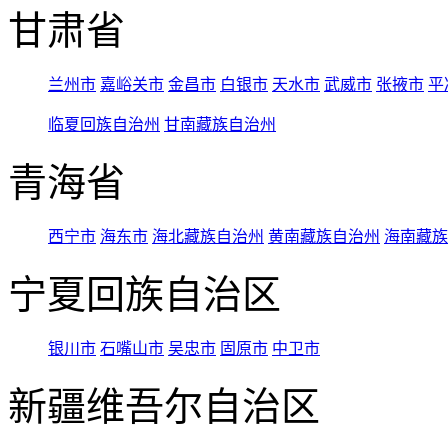
甘肃省
兰州市
嘉峪关市
金昌市
白银市
天水市
武威市
张掖市
平
临夏回族自治州
甘南藏族自治州
青海省
西宁市
海东市
海北藏族自治州
黄南藏族自治州
海南藏族
宁夏回族自治区
银川市
石嘴山市
吴忠市
固原市
中卫市
新疆维吾尔自治区