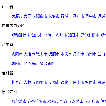
山西省
太原市
大同市
阳泉市
长治市
晋城市
朔州市
晋中市
运城
内蒙古自治区
呼和浩特市
包头市
乌海市
赤峰市
通辽市
鄂尔多斯市
呼
辽宁省
沈阳市
大连市
鞍山市
抚顺市
本溪市
丹东市
锦州市
营口
朝阳市
葫芦岛市
金普新区
吉林省
长春市
吉林市
四平市
辽源市
通化市
白山市
松原市
白城
黑龙江省
哈尔滨市
齐齐哈尔市
鸡西市
鹤岗市
双鸭山市
大庆市
伊