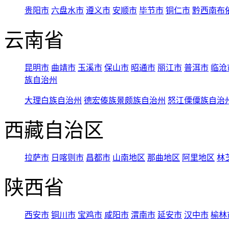
贵阳市
六盘水市
遵义市
安顺市
毕节市
铜仁市
黔西南布
云南省
昆明市
曲靖市
玉溪市
保山市
昭通市
丽江市
普洱市
临沧
族自治州
大理白族自治州
德宏傣族景颇族自治州
怒江傈僳族自治
西藏自治区
拉萨市
日喀则市
昌都市
山南地区
那曲地区
阿里地区
林
陕西省
西安市
铜川市
宝鸡市
咸阳市
渭南市
延安市
汉中市
榆林