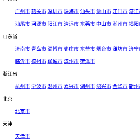
广州市
韶关市
深圳市
珠海市
汕头市
佛山市
江门市
湛江
汕尾市
河源市
阳江市
清远市
东莞市
中山市
潮州市
揭阳
山东省
济南市
青岛市
淄博市
枣庄市
东营市
烟台市
潍坊市
济宁
临沂市
德州市
聊城市
滨州市
菏泽市
浙江省
杭州市
宁波市
温州市
嘉兴市
湖州市
绍兴市
金华市
衢州
北京
北京市
天津
天津市