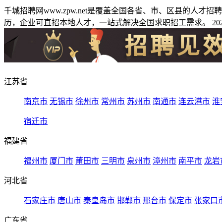
千城招聘网www.zpw.net是覆盖全国各省、市、区县的人
历，企业可直招本地人才，一站式解决全国求职招工需求。 2026
江苏省
南京市
无锡市
徐州市
常州市
苏州市
南通市
连云港市
淮
宿迁市
福建省
福州市
厦门市
莆田市
三明市
泉州市
漳州市
南平市
龙岩
河北省
石家庄市
唐山市
秦皇岛市
邯郸市
邢台市
保定市
张家口
广东省