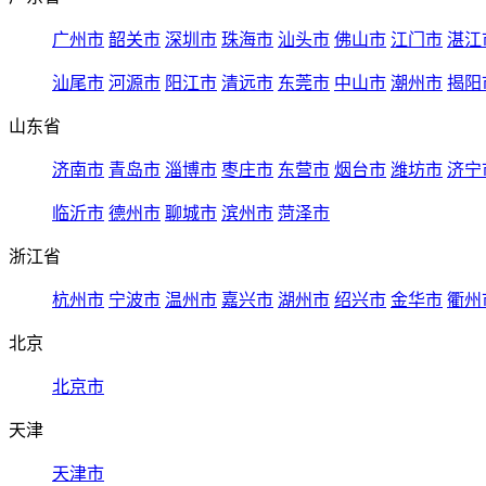
广州市
韶关市
深圳市
珠海市
汕头市
佛山市
江门市
湛江
汕尾市
河源市
阳江市
清远市
东莞市
中山市
潮州市
揭阳
山东省
济南市
青岛市
淄博市
枣庄市
东营市
烟台市
潍坊市
济宁
临沂市
德州市
聊城市
滨州市
菏泽市
浙江省
杭州市
宁波市
温州市
嘉兴市
湖州市
绍兴市
金华市
衢州
北京
北京市
天津
天津市