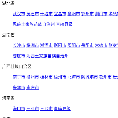
湖北省
武汉市
黄石市
十堰市
宜昌市
襄阳市
鄂州市
荆门市
孝感
恩施土家族苗族自治州
直辖县级
湖南省
长沙市
株洲市
湘潭市
衡阳市
邵阳市
岳阳市
常德市
张家
娄底市
湘西土家族苗族自治州
广西壮族自治区
南宁市
柳州市
桂林市
梧州市
北海市
防城港市
钦州市
贵
来宾市
崇左市
海南省
海口市
三亚市
三沙市
直辖县级