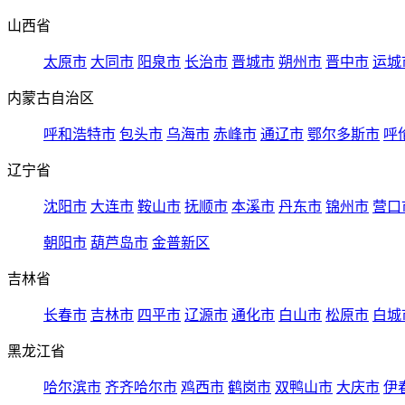
山西省
太原市
大同市
阳泉市
长治市
晋城市
朔州市
晋中市
运城
内蒙古自治区
呼和浩特市
包头市
乌海市
赤峰市
通辽市
鄂尔多斯市
呼
辽宁省
沈阳市
大连市
鞍山市
抚顺市
本溪市
丹东市
锦州市
营口
朝阳市
葫芦岛市
金普新区
吉林省
长春市
吉林市
四平市
辽源市
通化市
白山市
松原市
白城
黑龙江省
哈尔滨市
齐齐哈尔市
鸡西市
鹤岗市
双鸭山市
大庆市
伊