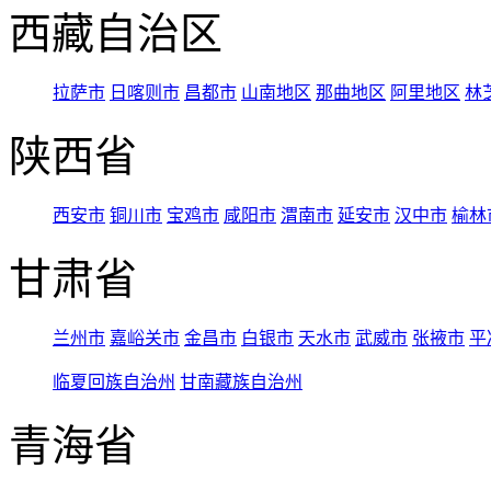
西藏自治区
拉萨市
日喀则市
昌都市
山南地区
那曲地区
阿里地区
林
陕西省
西安市
铜川市
宝鸡市
咸阳市
渭南市
延安市
汉中市
榆林
甘肃省
兰州市
嘉峪关市
金昌市
白银市
天水市
武威市
张掖市
平
临夏回族自治州
甘南藏族自治州
青海省