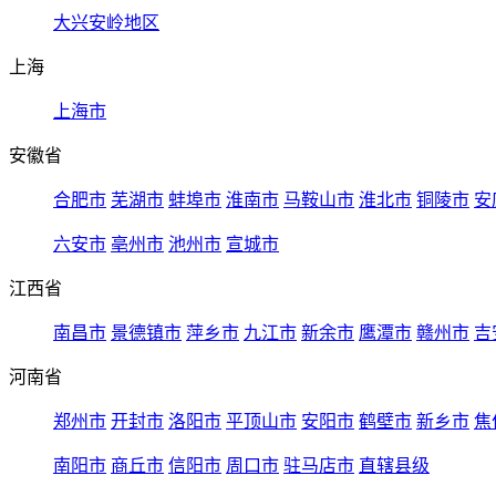
大兴安岭地区
上海
上海市
安徽省
合肥市
芜湖市
蚌埠市
淮南市
马鞍山市
淮北市
铜陵市
安
六安市
亳州市
池州市
宣城市
江西省
南昌市
景德镇市
萍乡市
九江市
新余市
鹰潭市
赣州市
吉
河南省
郑州市
开封市
洛阳市
平顶山市
安阳市
鹤壁市
新乡市
焦
南阳市
商丘市
信阳市
周口市
驻马店市
直辖县级