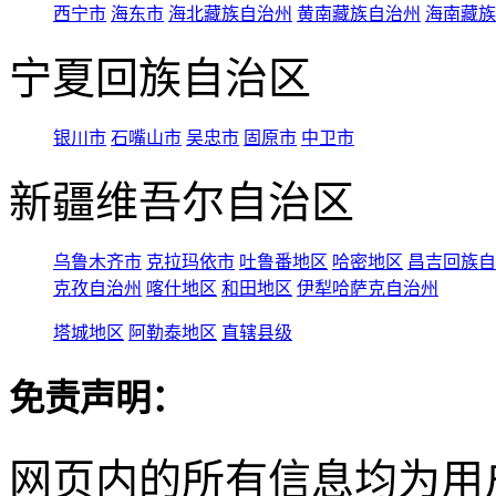
西宁市
海东市
海北藏族自治州
黄南藏族自治州
海南藏族
宁夏回族自治区
银川市
石嘴山市
吴忠市
固原市
中卫市
新疆维吾尔自治区
乌鲁木齐市
克拉玛依市
吐鲁番地区
哈密地区
昌吉回族自
克孜自治州
喀什地区
和田地区
伊犁哈萨克自治州
塔城地区
阿勒泰地区
直辖县级
免责声明：
网页内的所有信息均为用