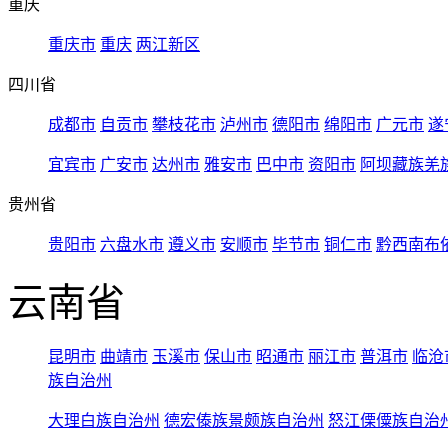
重庆
重庆市
重庆
两江新区
四川省
成都市
自贡市
攀枝花市
泸州市
德阳市
绵阳市
广元市
遂
宜宾市
广安市
达州市
雅安市
巴中市
资阳市
阿坝藏族羌
贵州省
贵阳市
六盘水市
遵义市
安顺市
毕节市
铜仁市
黔西南布
云南省
昆明市
曲靖市
玉溪市
保山市
昭通市
丽江市
普洱市
临沧
族自治州
大理白族自治州
德宏傣族景颇族自治州
怒江傈僳族自治