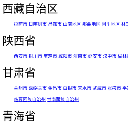
西藏自治区
拉萨市
日喀则市
昌都市
山南地区
那曲地区
阿里地区
林
陕西省
西安市
铜川市
宝鸡市
咸阳市
渭南市
延安市
汉中市
榆林
甘肃省
兰州市
嘉峪关市
金昌市
白银市
天水市
武威市
张掖市
平
临夏回族自治州
甘南藏族自治州
青海省