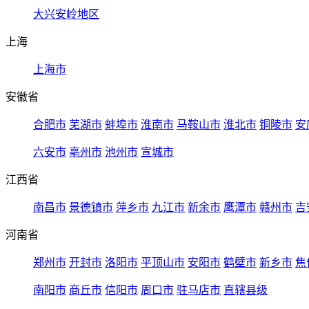
大兴安岭地区
上海
上海市
安徽省
合肥市
芜湖市
蚌埠市
淮南市
马鞍山市
淮北市
铜陵市
安
六安市
亳州市
池州市
宣城市
江西省
南昌市
景德镇市
萍乡市
九江市
新余市
鹰潭市
赣州市
吉
河南省
郑州市
开封市
洛阳市
平顶山市
安阳市
鹤壁市
新乡市
焦
南阳市
商丘市
信阳市
周口市
驻马店市
直辖县级