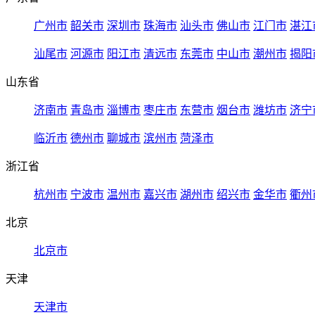
广州市
韶关市
深圳市
珠海市
汕头市
佛山市
江门市
湛江
汕尾市
河源市
阳江市
清远市
东莞市
中山市
潮州市
揭阳
山东省
济南市
青岛市
淄博市
枣庄市
东营市
烟台市
潍坊市
济宁
临沂市
德州市
聊城市
滨州市
菏泽市
浙江省
杭州市
宁波市
温州市
嘉兴市
湖州市
绍兴市
金华市
衢州
北京
北京市
天津
天津市