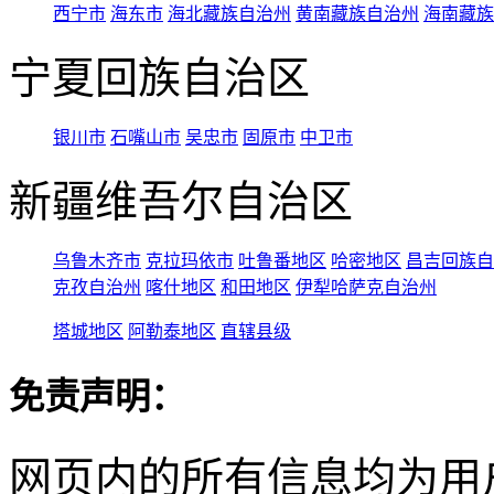
西宁市
海东市
海北藏族自治州
黄南藏族自治州
海南藏族
宁夏回族自治区
银川市
石嘴山市
吴忠市
固原市
中卫市
新疆维吾尔自治区
乌鲁木齐市
克拉玛依市
吐鲁番地区
哈密地区
昌吉回族自
克孜自治州
喀什地区
和田地区
伊犁哈萨克自治州
塔城地区
阿勒泰地区
直辖县级
免责声明：
网页内的所有信息均为用