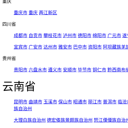
重庆
重庆市
重庆
两江新区
四川省
成都市
自贡市
攀枝花市
泸州市
德阳市
绵阳市
广元市
遂
宜宾市
广安市
达州市
雅安市
巴中市
资阳市
阿坝藏族羌
贵州省
贵阳市
六盘水市
遵义市
安顺市
毕节市
铜仁市
黔西南布
云南省
昆明市
曲靖市
玉溪市
保山市
昭通市
丽江市
普洱市
临沧
族自治州
大理白族自治州
德宏傣族景颇族自治州
怒江傈僳族自治