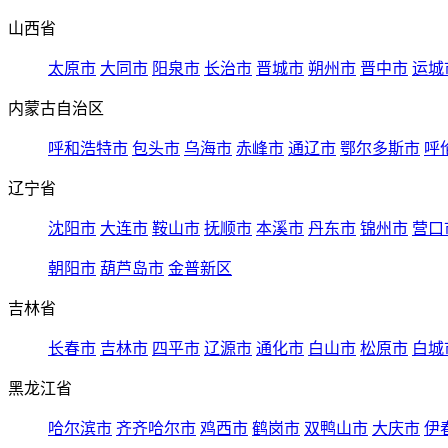
山西省
太原市
大同市
阳泉市
长治市
晋城市
朔州市
晋中市
运城
内蒙古自治区
呼和浩特市
包头市
乌海市
赤峰市
通辽市
鄂尔多斯市
呼
辽宁省
沈阳市
大连市
鞍山市
抚顺市
本溪市
丹东市
锦州市
营口
朝阳市
葫芦岛市
金普新区
吉林省
长春市
吉林市
四平市
辽源市
通化市
白山市
松原市
白城
黑龙江省
哈尔滨市
齐齐哈尔市
鸡西市
鹤岗市
双鸭山市
大庆市
伊