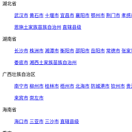
湖北省
武汉市
黄石市
十堰市
宜昌市
襄阳市
鄂州市
荆门市
孝感
恩施土家族苗族自治州
直辖县级
湖南省
长沙市
株洲市
湘潭市
衡阳市
邵阳市
岳阳市
常德市
张家
娄底市
湘西土家族苗族自治州
广西壮族自治区
南宁市
柳州市
桂林市
梧州市
北海市
防城港市
钦州市
贵
来宾市
崇左市
海南省
海口市
三亚市
三沙市
直辖县级