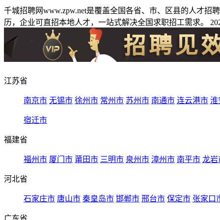
千城招聘网www.zpw.net是覆盖全国各省、市、区县的人
历，企业可直招本地人才，一站式解决全国求职招工需求。 2026
江苏省
南京市
无锡市
徐州市
常州市
苏州市
南通市
连云港市
淮
宿迁市
福建省
福州市
厦门市
莆田市
三明市
泉州市
漳州市
南平市
龙岩
河北省
石家庄市
唐山市
秦皇岛市
邯郸市
邢台市
保定市
张家口
广东省