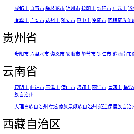
成都市
自贡市
攀枝花市
泸州市
德阳市
绵阳市
广元市
遂
宜宾市
广安市
达州市
雅安市
巴中市
资阳市
阿坝藏族羌
贵州省
贵阳市
六盘水市
遵义市
安顺市
毕节市
铜仁市
黔西南布
云南省
昆明市
曲靖市
玉溪市
保山市
昭通市
丽江市
普洱市
临沧
族自治州
大理白族自治州
德宏傣族景颇族自治州
怒江傈僳族自治
西藏自治区