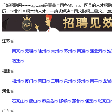
千城招聘网www.zpw.net是覆盖全国各省、市、区县的人
历，企业可直招本地人才，一站式解决全国求职招工需求。 2026
江苏省
南京市
无锡市
徐州市
常州市
苏州市
南通市
连云港市
淮
宿迁市
福建省
福州市
厦门市
莆田市
三明市
泉州市
漳州市
南平市
龙岩
河北省
石家庄市
唐山市
秦皇岛市
邯郸市
邢台市
保定市
张家口
广东省