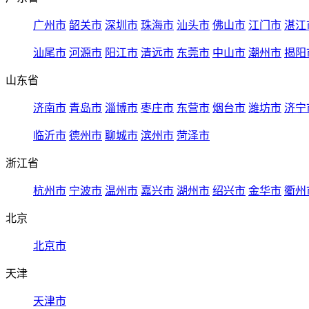
广州市
韶关市
深圳市
珠海市
汕头市
佛山市
江门市
湛江
汕尾市
河源市
阳江市
清远市
东莞市
中山市
潮州市
揭阳
山东省
济南市
青岛市
淄博市
枣庄市
东营市
烟台市
潍坊市
济宁
临沂市
德州市
聊城市
滨州市
菏泽市
浙江省
杭州市
宁波市
温州市
嘉兴市
湖州市
绍兴市
金华市
衢州
北京
北京市
天津
天津市