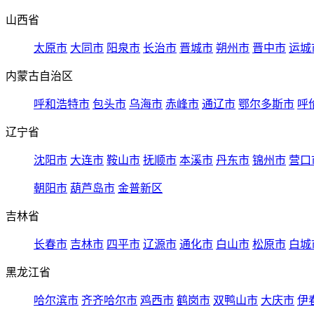
山西省
太原市
大同市
阳泉市
长治市
晋城市
朔州市
晋中市
运城
内蒙古自治区
呼和浩特市
包头市
乌海市
赤峰市
通辽市
鄂尔多斯市
呼
辽宁省
沈阳市
大连市
鞍山市
抚顺市
本溪市
丹东市
锦州市
营口
朝阳市
葫芦岛市
金普新区
吉林省
长春市
吉林市
四平市
辽源市
通化市
白山市
松原市
白城
黑龙江省
哈尔滨市
齐齐哈尔市
鸡西市
鹤岗市
双鸭山市
大庆市
伊