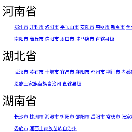
河南省
郑州市
开封市
洛阳市
平顶山市
安阳市
鹤壁市
新乡市
焦
南阳市
商丘市
信阳市
周口市
驻马店市
直辖县级
湖北省
武汉市
黄石市
十堰市
宜昌市
襄阳市
鄂州市
荆门市
孝感
恩施土家族苗族自治州
直辖县级
湖南省
长沙市
株洲市
湘潭市
衡阳市
邵阳市
岳阳市
常德市
张家
娄底市
湘西土家族苗族自治州