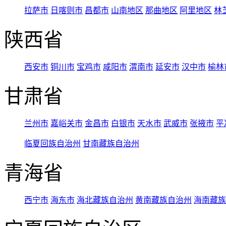
拉萨市
日喀则市
昌都市
山南地区
那曲地区
阿里地区
林
陕西省
西安市
铜川市
宝鸡市
咸阳市
渭南市
延安市
汉中市
榆林
甘肃省
兰州市
嘉峪关市
金昌市
白银市
天水市
武威市
张掖市
平
临夏回族自治州
甘南藏族自治州
青海省
西宁市
海东市
海北藏族自治州
黄南藏族自治州
海南藏族