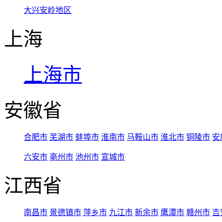
大兴安岭地区
上海
上海市
安徽省
合肥市
芜湖市
蚌埠市
淮南市
马鞍山市
淮北市
铜陵市
安
六安市
亳州市
池州市
宣城市
江西省
南昌市
景德镇市
萍乡市
九江市
新余市
鹰潭市
赣州市
吉