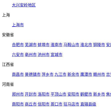
大兴安岭地区
上海
上海市
安徽省
合肥市
芜湖市
蚌埠市
淮南市
马鞍山市
淮北市
铜陵市
安
六安市
亳州市
池州市
宣城市
江西省
南昌市
景德镇市
萍乡市
九江市
新余市
鹰潭市
赣州市
吉
河南省
郑州市
开封市
洛阳市
平顶山市
安阳市
鹤壁市
新乡市
焦
南阳市
商丘市
信阳市
周口市
驻马店市
直辖县级