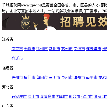
千城招聘网www.zpw.net是覆盖全国各省、市、区县的人
历，企业可直招本地人才，一站式解决全国求职招工需求。 2026
江苏省
南京市
无锡市
徐州市
常州市
苏州市
南通市
连云港市
淮
宿迁市
福建省
福州市
厦门市
莆田市
三明市
泉州市
漳州市
南平市
龙岩
河北省
石家庄市
唐山市
秦皇岛市
邯郸市
邢台市
保定市
张家口
广东省