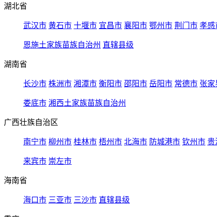
湖北省
武汉市
黄石市
十堰市
宜昌市
襄阳市
鄂州市
荆门市
孝感
恩施土家族苗族自治州
直辖县级
湖南省
长沙市
株洲市
湘潭市
衡阳市
邵阳市
岳阳市
常德市
张家
娄底市
湘西土家族苗族自治州
广西壮族自治区
南宁市
柳州市
桂林市
梧州市
北海市
防城港市
钦州市
贵
来宾市
崇左市
海南省
海口市
三亚市
三沙市
直辖县级