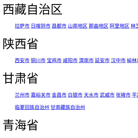
西藏自治区
拉萨市
日喀则市
昌都市
山南地区
那曲地区
阿里地区
林
陕西省
西安市
铜川市
宝鸡市
咸阳市
渭南市
延安市
汉中市
榆林
甘肃省
兰州市
嘉峪关市
金昌市
白银市
天水市
武威市
张掖市
平
临夏回族自治州
甘南藏族自治州
青海省