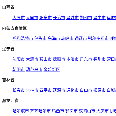
山西省
太原市
大同市
阳泉市
长治市
晋城市
朔州市
晋中市
运城
内蒙古自治区
呼和浩特市
包头市
乌海市
赤峰市
通辽市
鄂尔多斯市
呼
辽宁省
沈阳市
大连市
鞍山市
抚顺市
本溪市
丹东市
锦州市
营口
朝阳市
葫芦岛市
金普新区
吉林省
长春市
吉林市
四平市
辽源市
通化市
白山市
松原市
白城
黑龙江省
哈尔滨市
齐齐哈尔市
鸡西市
鹤岗市
双鸭山市
大庆市
伊