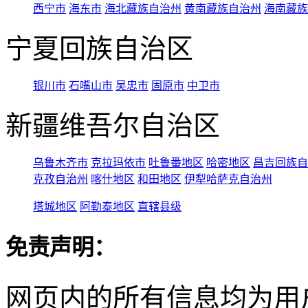
西宁市
海东市
海北藏族自治州
黄南藏族自治州
海南藏族
宁夏回族自治区
银川市
石嘴山市
吴忠市
固原市
中卫市
新疆维吾尔自治区
乌鲁木齐市
克拉玛依市
吐鲁番地区
哈密地区
昌吉回族自
克孜自治州
喀什地区
和田地区
伊犁哈萨克自治州
塔城地区
阿勒泰地区
直辖县级
免责声明：
网页内的所有信息均为用