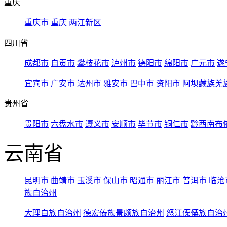
重庆
重庆市
重庆
两江新区
四川省
成都市
自贡市
攀枝花市
泸州市
德阳市
绵阳市
广元市
遂
宜宾市
广安市
达州市
雅安市
巴中市
资阳市
阿坝藏族羌
贵州省
贵阳市
六盘水市
遵义市
安顺市
毕节市
铜仁市
黔西南布
云南省
昆明市
曲靖市
玉溪市
保山市
昭通市
丽江市
普洱市
临沧
族自治州
大理白族自治州
德宏傣族景颇族自治州
怒江傈僳族自治