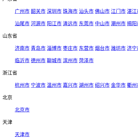
广州市
韶关市
深圳市
珠海市
汕头市
佛山市
江门市
湛江
汕尾市
河源市
阳江市
清远市
东莞市
中山市
潮州市
揭阳
山东省
济南市
青岛市
淄博市
枣庄市
东营市
烟台市
潍坊市
济宁
临沂市
德州市
聊城市
滨州市
菏泽市
浙江省
杭州市
宁波市
温州市
嘉兴市
湖州市
绍兴市
金华市
衢州
北京
北京市
天津
天津市