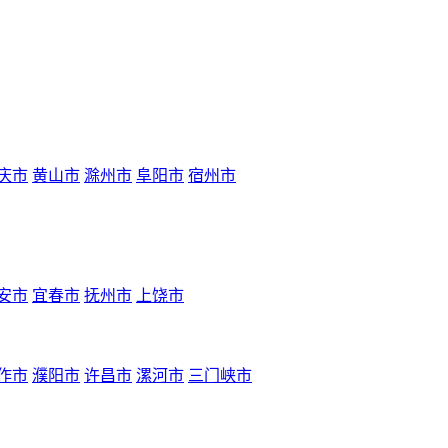
庆市
黄山市
滁州市
阜阳市
宿州市
安市
宜春市
抚州市
上饶市
作市
濮阳市
许昌市
漯河市
三门峡市