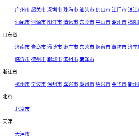
广州市
韶关市
深圳市
珠海市
汕头市
佛山市
江门市
湛江
汕尾市
河源市
阳江市
清远市
东莞市
中山市
潮州市
揭阳
山东省
济南市
青岛市
淄博市
枣庄市
东营市
烟台市
潍坊市
济宁
临沂市
德州市
聊城市
滨州市
菏泽市
浙江省
杭州市
宁波市
温州市
嘉兴市
湖州市
绍兴市
金华市
衢州
北京
北京市
天津
天津市