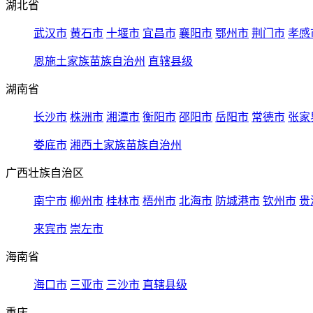
湖北省
武汉市
黄石市
十堰市
宜昌市
襄阳市
鄂州市
荆门市
孝感
恩施土家族苗族自治州
直辖县级
湖南省
长沙市
株洲市
湘潭市
衡阳市
邵阳市
岳阳市
常德市
张家
娄底市
湘西土家族苗族自治州
广西壮族自治区
南宁市
柳州市
桂林市
梧州市
北海市
防城港市
钦州市
贵
来宾市
崇左市
海南省
海口市
三亚市
三沙市
直辖县级
重庆