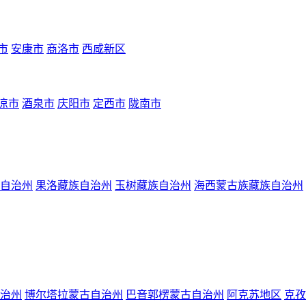
市
安康市
商洛市
西咸新区
凉市
酒泉市
庆阳市
定西市
陇南市
自治州
果洛藏族自治州
玉树藏族自治州
海西蒙古族藏族自治州
治州
博尔塔拉蒙古自治州
巴音郭楞蒙古自治州
阿克苏地区
克孜