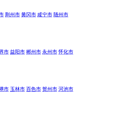
市
荆州市
黄冈市
咸宁市
随州市
界市
益阳市
郴州市
永州市
怀化市
港市
玉林市
百色市
贺州市
河池市