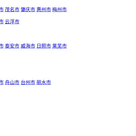
市
茂名市
肇庆市
惠州市
梅州市
市
云浮市
市
泰安市
威海市
日照市
莱芜市
市
舟山市
台州市
丽水市