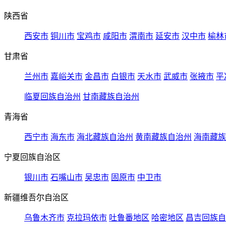
陕西省
西安市
铜川市
宝鸡市
咸阳市
渭南市
延安市
汉中市
榆林
甘肃省
兰州市
嘉峪关市
金昌市
白银市
天水市
武威市
张掖市
平
临夏回族自治州
甘南藏族自治州
青海省
西宁市
海东市
海北藏族自治州
黄南藏族自治州
海南藏族
宁夏回族自治区
银川市
石嘴山市
吴忠市
固原市
中卫市
新疆维吾尔自治区
乌鲁木齐市
克拉玛依市
吐鲁番地区
哈密地区
昌吉回族自