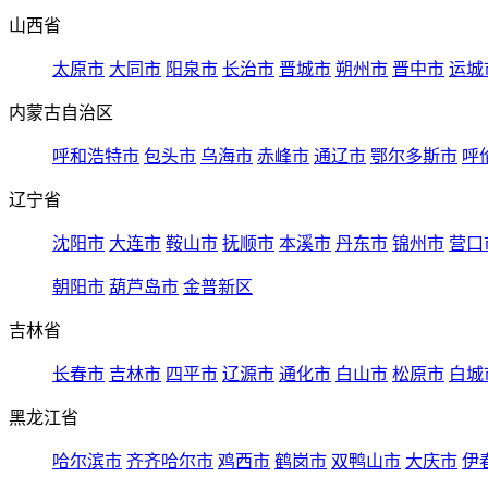
山西省
太原市
大同市
阳泉市
长治市
晋城市
朔州市
晋中市
运城
内蒙古自治区
呼和浩特市
包头市
乌海市
赤峰市
通辽市
鄂尔多斯市
呼
辽宁省
沈阳市
大连市
鞍山市
抚顺市
本溪市
丹东市
锦州市
营口
朝阳市
葫芦岛市
金普新区
吉林省
长春市
吉林市
四平市
辽源市
通化市
白山市
松原市
白城
黑龙江省
哈尔滨市
齐齐哈尔市
鸡西市
鹤岗市
双鸭山市
大庆市
伊