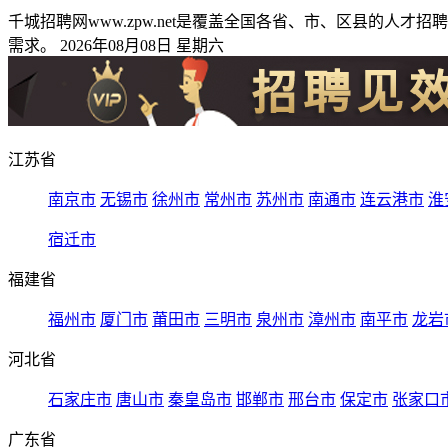
千城招聘网www.zpw.net是覆盖全国各省、市、区县的
需求。 2026年08月08日 星期六
江苏省
南京市
无锡市
徐州市
常州市
苏州市
南通市
连云港市
淮
宿迁市
福建省
福州市
厦门市
莆田市
三明市
泉州市
漳州市
南平市
龙岩
河北省
石家庄市
唐山市
秦皇岛市
邯郸市
邢台市
保定市
张家口
广东省