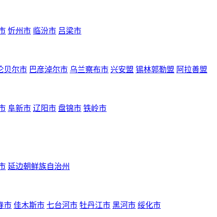
市
忻州市
临汾市
吕梁市
伦贝尔市
巴彦淖尔市
乌兰察布市
兴安盟
锡林郭勒盟
阿拉善盟
市
阜新市
辽阳市
盘锦市
铁岭市
市
延边朝鲜族自治州
春市
佳木斯市
七台河市
牡丹江市
黑河市
绥化市