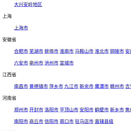
大兴安岭地区
上海
上海市
安徽省
合肥市
芜湖市
蚌埠市
淮南市
马鞍山市
淮北市
铜陵市
安
六安市
亳州市
池州市
宣城市
江西省
南昌市
景德镇市
萍乡市
九江市
新余市
鹰潭市
赣州市
吉
河南省
郑州市
开封市
洛阳市
平顶山市
安阳市
鹤壁市
新乡市
焦
南阳市
商丘市
信阳市
周口市
驻马店市
直辖县级