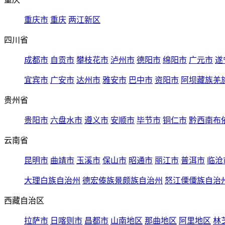
重庆市
重庆
两江新区
四川省
成都市
自贡市
攀枝花市
泸州市
德阳市
绵阳市
广元市
遂
宜宾市
广安市
达州市
雅安市
巴中市
资阳市
阿坝藏族羌
贵州省
贵阳市
六盘水市
遵义市
安顺市
毕节市
铜仁市
黔西南布
云南省
昆明市
曲靖市
玉溪市
保山市
昭通市
丽江市
普洱市
临沧
大理白族自治州
德宏傣族景颇族自治州
怒江傈僳族自治
西藏自治区
拉萨市
日喀则市
昌都市
山南地区
那曲地区
阿里地区
林