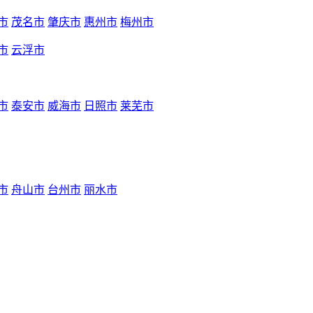
市
茂名市
肇庆市
惠州市
梅州市
市
云浮市
市
泰安市
威海市
日照市
莱芜市
市
舟山市
台州市
丽水市