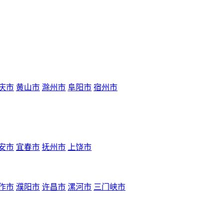
庆市
黄山市
滁州市
阜阳市
宿州市
安市
宜春市
抚州市
上饶市
作市
濮阳市
许昌市
漯河市
三门峡市