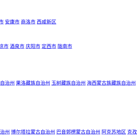
市
安康市
商洛市
西咸新区
凉市
酒泉市
庆阳市
定西市
陇南市
自治州
果洛藏族自治州
玉树藏族自治州
海西蒙古族藏族自治州
治州
博尔塔拉蒙古自治州
巴音郭楞蒙古自治州
阿克苏地区
克孜