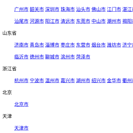
广州市
韶关市
深圳市
珠海市
汕头市
佛山市
江门市
湛江
汕尾市
河源市
阳江市
清远市
东莞市
中山市
潮州市
揭阳
山东省
济南市
青岛市
淄博市
枣庄市
东营市
烟台市
潍坊市
济宁
临沂市
德州市
聊城市
滨州市
菏泽市
浙江省
杭州市
宁波市
温州市
嘉兴市
湖州市
绍兴市
金华市
衢州
北京
北京市
天津
天津市