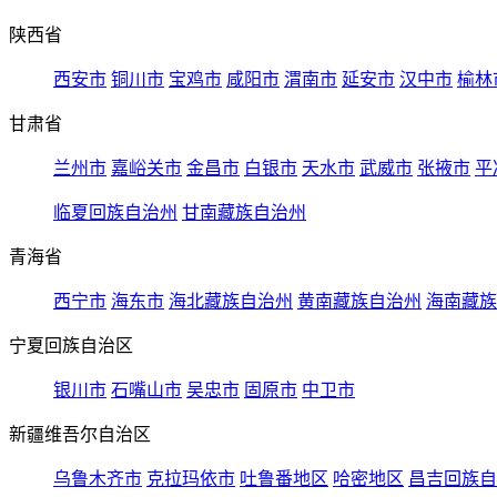
陕西省
西安市
铜川市
宝鸡市
咸阳市
渭南市
延安市
汉中市
榆林
甘肃省
兰州市
嘉峪关市
金昌市
白银市
天水市
武威市
张掖市
平
临夏回族自治州
甘南藏族自治州
青海省
西宁市
海东市
海北藏族自治州
黄南藏族自治州
海南藏族
宁夏回族自治区
银川市
石嘴山市
吴忠市
固原市
中卫市
新疆维吾尔自治区
乌鲁木齐市
克拉玛依市
吐鲁番地区
哈密地区
昌吉回族自