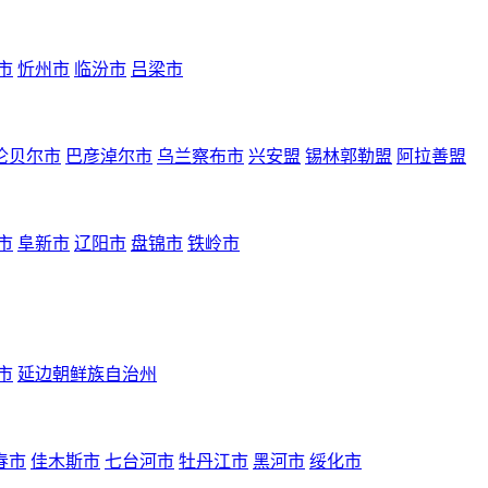
市
忻州市
临汾市
吕梁市
伦贝尔市
巴彦淖尔市
乌兰察布市
兴安盟
锡林郭勒盟
阿拉善盟
市
阜新市
辽阳市
盘锦市
铁岭市
市
延边朝鲜族自治州
春市
佳木斯市
七台河市
牡丹江市
黑河市
绥化市