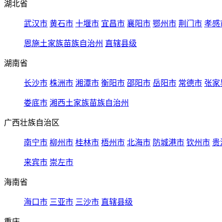
湖北省
武汉市
黄石市
十堰市
宜昌市
襄阳市
鄂州市
荆门市
孝感
恩施土家族苗族自治州
直辖县级
湖南省
长沙市
株洲市
湘潭市
衡阳市
邵阳市
岳阳市
常德市
张家
娄底市
湘西土家族苗族自治州
广西壮族自治区
南宁市
柳州市
桂林市
梧州市
北海市
防城港市
钦州市
贵
来宾市
崇左市
海南省
海口市
三亚市
三沙市
直辖县级
重庆