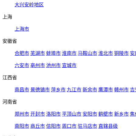
大兴安岭地区
上海
上海市
安徽省
合肥市
芜湖市
蚌埠市
淮南市
马鞍山市
淮北市
铜陵市
安
六安市
亳州市
池州市
宣城市
江西省
南昌市
景德镇市
萍乡市
九江市
新余市
鹰潭市
赣州市
吉
河南省
郑州市
开封市
洛阳市
平顶山市
安阳市
鹤壁市
新乡市
焦
南阳市
商丘市
信阳市
周口市
驻马店市
直辖县级