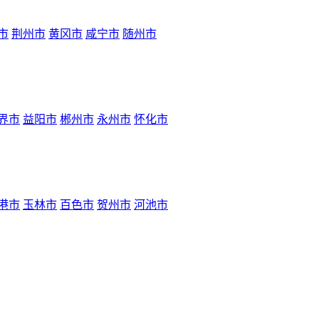
市
荆州市
黄冈市
咸宁市
随州市
界市
益阳市
郴州市
永州市
怀化市
港市
玉林市
百色市
贺州市
河池市