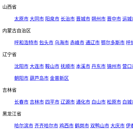
山西省
太原市
大同市
阳泉市
长治市
晋城市
朔州市
晋中市
运城
内蒙古自治区
呼和浩特市
包头市
乌海市
赤峰市
通辽市
鄂尔多斯市
呼
辽宁省
沈阳市
大连市
鞍山市
抚顺市
本溪市
丹东市
锦州市
营口
朝阳市
葫芦岛市
金普新区
吉林省
长春市
吉林市
四平市
辽源市
通化市
白山市
松原市
白城
黑龙江省
哈尔滨市
齐齐哈尔市
鸡西市
鹤岗市
双鸭山市
大庆市
伊