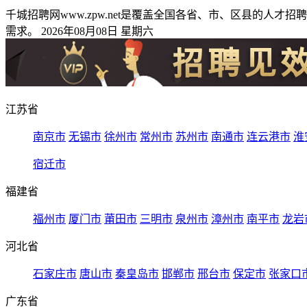
千城招聘网www.zpw.net是覆盖全国各省、市、区县的
需求。 2026年08月08日 星期六
江苏省
南京市
无锡市
徐州市
常州市
苏州市
南通市
连云港市
淮
宿迁市
福建省
福州市
厦门市
莆田市
三明市
泉州市
漳州市
南平市
龙岩
河北省
石家庄市
唐山市
秦皇岛市
邯郸市
邢台市
保定市
张家口
广东省