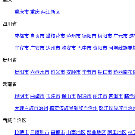
重庆市
重庆
两江新区
四川省
成都市
自贡市
攀枝花市
泸州市
德阳市
绵阳市
广元市
遂
宜宾市
广安市
达州市
雅安市
巴中市
资阳市
阿坝藏族羌
贵州省
贵阳市
六盘水市
遵义市
安顺市
毕节市
铜仁市
黔西南布
云南省
昆明市
曲靖市
玉溪市
保山市
昭通市
丽江市
普洱市
临沧
大理白族自治州
德宏傣族景颇族自治州
怒江傈僳族自治
西藏自治区
拉萨市
日喀则市
昌都市
山南地区
那曲地区
阿里地区
林