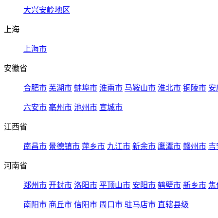
大兴安岭地区
上海
上海市
安徽省
合肥市
芜湖市
蚌埠市
淮南市
马鞍山市
淮北市
铜陵市
安
六安市
亳州市
池州市
宣城市
江西省
南昌市
景德镇市
萍乡市
九江市
新余市
鹰潭市
赣州市
吉
河南省
郑州市
开封市
洛阳市
平顶山市
安阳市
鹤壁市
新乡市
焦
南阳市
商丘市
信阳市
周口市
驻马店市
直辖县级