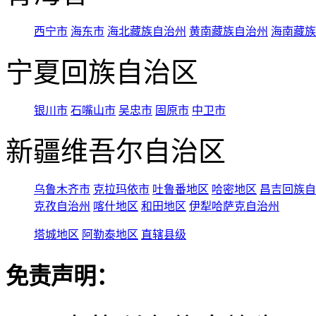
西宁市
海东市
海北藏族自治州
黄南藏族自治州
海南藏族
宁夏回族自治区
银川市
石嘴山市
吴忠市
固原市
中卫市
新疆维吾尔自治区
乌鲁木齐市
克拉玛依市
吐鲁番地区
哈密地区
昌吉回族自
克孜自治州
喀什地区
和田地区
伊犁哈萨克自治州
塔城地区
阿勒泰地区
直辖县级
免责声明：