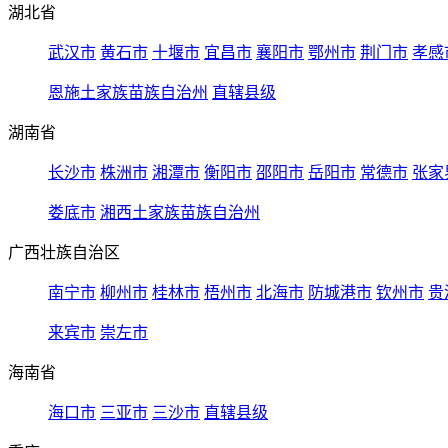
湖北省
武汉市
黄石市
十堰市
宜昌市
襄阳市
鄂州市
荆门市
孝感
恩施土家族苗族自治州
直辖县级
湖南省
长沙市
株洲市
湘潭市
衡阳市
邵阳市
岳阳市
常德市
张家
娄底市
湘西土家族苗族自治州
广西壮族自治区
南宁市
柳州市
桂林市
梧州市
北海市
防城港市
钦州市
贵
来宾市
崇左市
海南省
海口市
三亚市
三沙市
直辖县级