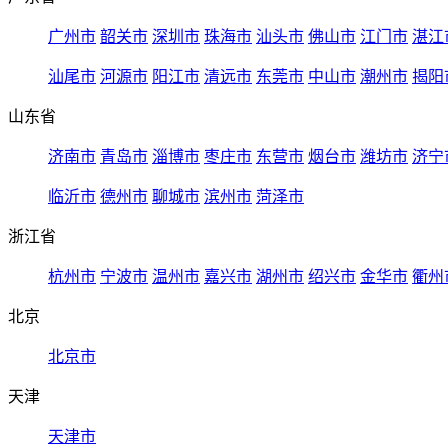
广州市
韶关市
深圳市
珠海市
汕头市
佛山市
江门市
湛江
汕尾市
河源市
阳江市
清远市
东莞市
中山市
潮州市
揭阳
山东省
济南市
青岛市
淄博市
枣庄市
东营市
烟台市
潍坊市
济宁
临沂市
德州市
聊城市
滨州市
菏泽市
浙江省
杭州市
宁波市
温州市
嘉兴市
湖州市
绍兴市
金华市
衢州
北京
北京市
天津
天津市