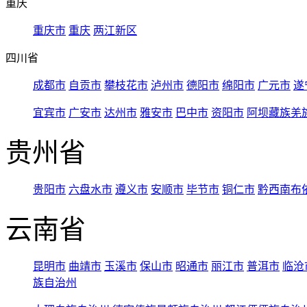
重庆
重庆市
重庆
两江新区
四川省
成都市
自贡市
攀枝花市
泸州市
德阳市
绵阳市
广元市
遂
宜宾市
广安市
达州市
雅安市
巴中市
资阳市
阿坝藏族羌
贵州省
贵阳市
六盘水市
遵义市
安顺市
毕节市
铜仁市
黔西南布
云南省
昆明市
曲靖市
玉溪市
保山市
昭通市
丽江市
普洱市
临沧
族自治州