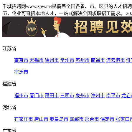
千城招聘网www.zpw.net是覆盖全国各省、市、区县的人
历，企业可直招本地人才，一站式解决全国求职招工需求。 2026
江苏省
南京市
无锡市
徐州市
常州市
苏州市
南通市
连云港市
淮
宿迁市
福建省
福州市
厦门市
莆田市
三明市
泉州市
漳州市
南平市
龙岩
河北省
石家庄市
唐山市
秦皇岛市
邯郸市
邢台市
保定市
张家口
广东省