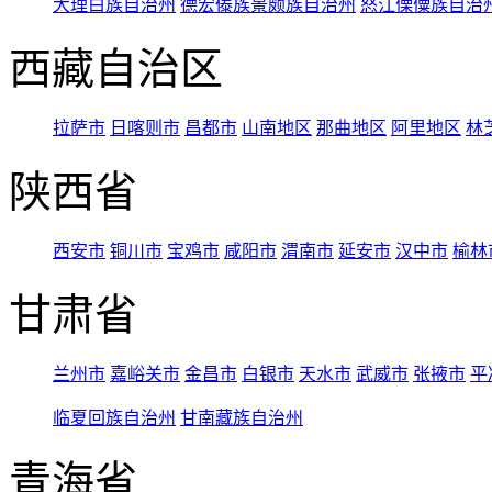
大理白族自治州
德宏傣族景颇族自治州
怒江傈僳族自治
西藏自治区
拉萨市
日喀则市
昌都市
山南地区
那曲地区
阿里地区
林
陕西省
西安市
铜川市
宝鸡市
咸阳市
渭南市
延安市
汉中市
榆林
甘肃省
兰州市
嘉峪关市
金昌市
白银市
天水市
武威市
张掖市
平
临夏回族自治州
甘南藏族自治州
青海省