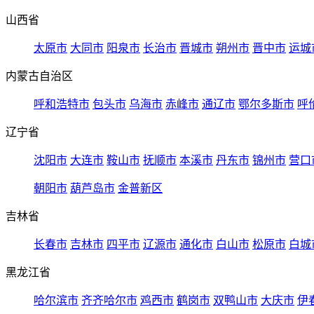
山西省
太原市
大同市
阳泉市
长治市
晋城市
朔州市
晋中市
运城
内蒙古自治区
呼和浩特市
包头市
乌海市
赤峰市
通辽市
鄂尔多斯市
呼
辽宁省
沈阳市
大连市
鞍山市
抚顺市
本溪市
丹东市
锦州市
营口
朝阳市
葫芦岛市
金普新区
吉林省
长春市
吉林市
四平市
辽源市
通化市
白山市
松原市
白城
黑龙江省
哈尔滨市
齐齐哈尔市
鸡西市
鹤岗市
双鸭山市
大庆市
伊